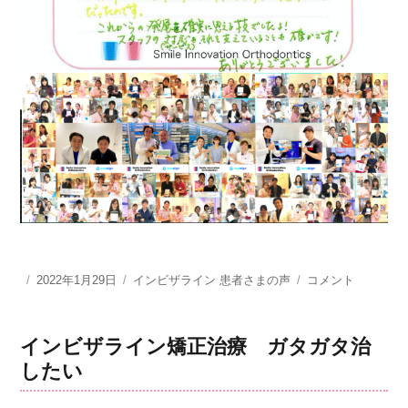
投
2022年1月29日
カ
インビザライン 患者さまの声
こ
コメント
稿
テ
れ
日:
ゴ
か
リ
ら
インビザライン矯正治療 ガタガタ治
ー
の
したい
発
展