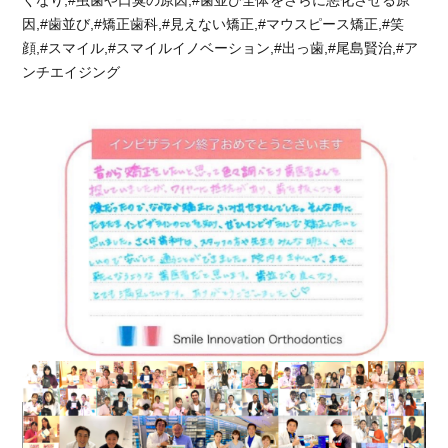
くなり,#虫歯や口臭の原因,#歯並び全体をさらに悪化させる原
因,#歯並び,#矯正歯科,#見えない矯正,#マウスピース矯正,#笑
顔,#スマイル,#スマイルイノベーション,#出っ歯,#尾島賢治,#ア
ンチエイジング