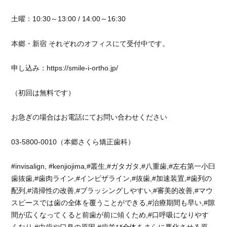
土曜：10:30～13:00 / 14:00～16:30
本郷・新宿 それぞれのオフィスにて受付中です。
申し込み：https://smile-i-ortho.jp/
（初回は無料です）
お急ぎの場合はお電話にてお問い合わせください
03-5800-0010（本郷さくら矯正歯科）
#invisalign, #kenjiojima,#叢生,#ガタガタ,#八重歯,#左右第一小臼
歯抜歯,#歯肉ライン,#インビザライン,#抜歯,#加速装置,#歯列の
配列,#清掃性の改善,#ブラッシングしやすい,#審美的改善,#マウ
スピースでは歯の全体を覆うことができる,#治療期間も早い,#隙
間が広くなってくると前歯が前に傾くため,#口呼吸になりやす