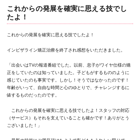
リ
ザ
これからの発展を確実に思える技でし
ー
ラ
たよ！
イ
ン
矯
これからの発展を確実に思える技でしたよ！
正
治
インビザライン矯正治療を終了され感想をいただきました。
療
ガ
タ
「出会いはTVの報道番組でした。以前、息子がワイヤ仕様の矯
ガ
正をしていたのは知っていました。子どもがするもののように
タ
感じていたのも事実です。しかし！そうではなかったのです！
正
年齢がいって、自由な時間と心のゆとりで、チャレンジするに
中
値するものだったのです。
位
置
これからの発展を確実に思える技でしたよ！スタッフの対応
の
改
（サービス）もそれを支えていることも確かです！ありがとう
善
ございました！」
に