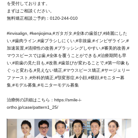
沢
を受付しております。
山
まずはご相談ください。
あ
無料矯正相談ご予約：0120-244-010
り
ま
#invisalign, #kenjiojima,#ガタガタ,#全体の歯並び,#綺麗にした
す。
本
い,#歯肉ライン,#歯ブラシしにくい,#非抜歯,#インビザライン,#
当
加速装置,#清掃性の改善,#ブラッシングしやすい,#審美的改善,#
に
マウスピースでは歯,#全体を覆うことができる,#治療期間も早
あ
い,#前歯の見た目も,#改善,#歯並びが変わることで,#第一印象も
り
ぐっと変わる,#見えない矯正,#マウスピース矯正,#サージェリー
が
ファースト,#外科的矯正,#顎変形症,#小顔,#横顔,#モニター募
と
集,#モデル募集,#モニターモデル募集
う
ご
ざ
治療例の詳細はこちら：https://smile-i-
い
ortho.jp/case/pattern1_25/
ま
し
た。
に