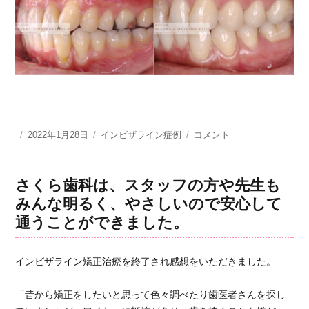
投
2022年1月28日
カ
インビザライン症例
イ
コメント
稿
テ
ン
日:
ゴ
ビ
リ
ザ
さくら歯科は、スタッフの方や先生も
ー
ラ
みんな明るく、やさしいので安心して
イ
通うことができました。
ン
矯
正
インビザライン矯正治療を終了され感想をいただきました。
治
療
非
「昔から矯正をしたいと思って色々調べたり歯医者さんを探し
抜