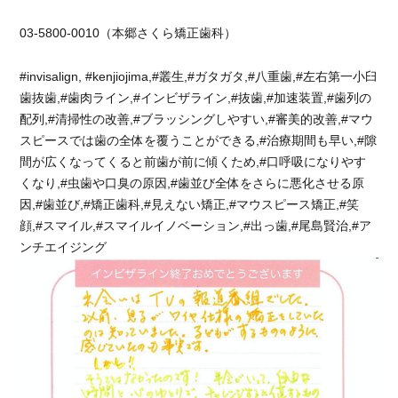
03-5800-0010（本郷さくら矯正歯科）
#invisalign, #kenjiojima,#叢生,#ガタガタ,#八重歯,#左右第一小臼
歯抜歯,#歯肉ライン,#インビザライン,#抜歯,#加速装置,#歯列の
配列,#清掃性の改善,#ブラッシングしやすい,#審美的改善,#マウ
スピースでは歯の全体を覆うことができる,#治療期間も早い,#隙
間が広くなってくると前歯が前に傾くため,#口呼吸になりやす
くなり,#虫歯や口臭の原因,#歯並び全体をさらに悪化させる原
因,#歯並び,#矯正歯科,#見えない矯正,#マウスピース矯正,#笑
顔,#スマイル,#スマイルイノベーション,#出っ歯,#尾島賢治,#ア
ンチエイジング