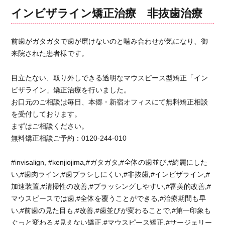
リ
こ
インビザライン矯正治療 非抜歯治療
ー
と
も
な
前歯がガタガタで歯が磨けないのと噛み合わせが気になり、御
く、
来院された患者様です。
か
つ
目立たない、取り外しできる透明なマウスピース型矯正「イン
清
ビザライン」矯正治療を行いました。
潔
お口元のご相談は毎日、本郷・新宿オフィスにて無料矯正相談
に
矯
を受付しております。
正
まずはご相談ください。
治
無料矯正相談ご予約：0120-244-010
療
を
#invisalign, #kenjiojima,#ガタガタ,#全体の歯並び,#綺麗にした
続
い,#歯肉ライン,#歯ブラシしにくい,#非抜歯,#インビザライン,#
け
加速装置,#清掃性の改善,#ブラッシングしやすい,#審美的改善,#
ら
れ
マウスピースでは歯,#全体を覆うことができる,#治療期間も早
て
い,#前歯の見た目も,#改善,#歯並びが変わることで,#第一印象も
と
ぐっと変わる,#見えない矯正,#マウスピース矯正,#サージェリー