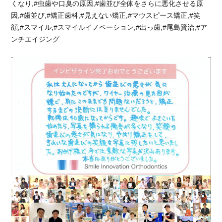
くなり,#虫歯や口臭の原因,#歯並び全体をさらに悪化させる原
因,#歯並び,#矯正歯科,#見えない矯正,#マウスピース矯正,#笑
顔,#スマイル,#スマイルイノベーション,#出っ歯,#尾島賢治,#ア
ンチエイジング