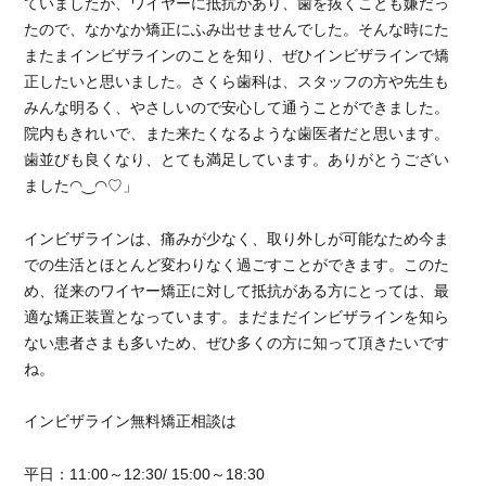
ていましたが、ワイヤーに抵抗があり、歯を抜くことも嫌だっ
歯
たので、なかなか矯正にふみ出せませんでした。そんな時にた
治
またまインビザラインのことを知り、ぜひインビザラインで矯
療
正したいと思いました。さくら歯科は、スタッフの方や先生も
に
みんな明るく、やさしいので安心して通うことができました。
院内もきれいで、また来たくなるような歯医者だと思います。
歯並びも良くなり、とても満足しています。ありがとうござい
ました
◠
‿
◠
♡」
インビザラインは、痛みが少なく、取り外しが可能なため今ま
での生活とほとんど変わりなく過ごすことができます。このた
め、従来のワイヤー矯正に対して抵抗がある方にとっては、最
適な矯正装置となっています。まだまだインビザラインを知ら
ない患者さまも多いため、ぜひ多くの方に知って頂きたいです
ね。
インビザライン無料矯正相談は
平日：11:00～12:30/ 15:00～18:30