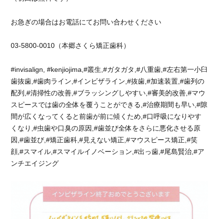
お急ぎの場合はお電話にてお問い合わせください
03-5800-0010（本郷さくら矯正歯科）
#invisalign, #kenjiojima,#叢生,#ガタガタ,#八重歯,#左右第一小臼
歯抜歯,#歯肉ライン,#インビザライン,#抜歯,#加速装置,#歯列の
配列,#清掃性の改善,#ブラッシングしやすい,#審美的改善,#マウ
スピースでは歯の全体を覆うことができる,#治療期間も早い,#隙
間が広くなってくると前歯が前に傾くため,#口呼吸になりやす
くなり,#虫歯や口臭の原因,#歯並び全体をさらに悪化させる原
因,#歯並び,#矯正歯科,#見えない矯正,#マウスピース矯正,#笑
顔,#スマイル,#スマイルイノベーション,#出っ歯,#尾島賢治,#ア
ンチエイジング