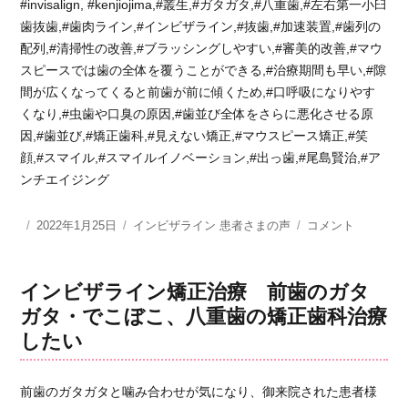
#invisalign, #kenjiojima,#叢生,#ガタガタ,#八重歯,#左右第一小臼
歯抜歯,#歯肉ライン,#インビザライン,#抜歯,#加速装置,#歯列の
配列,#清掃性の改善,#ブラッシングしやすい,#審美的改善,#マウ
スピースでは歯の全体を覆うことができる,#治療期間も早い,#隙
間が広くなってくると前歯が前に傾くため,#口呼吸になりやす
くなり,#虫歯や口臭の原因,#歯並び全体をさらに悪化させる原
因,#歯並び,#矯正歯科,#見えない矯正,#マウスピース矯正,#笑
顔,#スマイル,#スマイルイノベーション,#出っ歯,#尾島賢治,#ア
ンチエイジング
投
2022年1月25日
カ
インビザライン 患者さまの声
さ
コメント
稿
テ
く
日:
ゴ
ら
リ
歯
インビザライン矯正治療 前歯のガタ
ー
科
ガタ・でこぼこ、八重歯の矯正歯科治療
の
したい
ス
タ
ッ
前歯のガタガタと噛み合わせが気になり、御来院された患者様
フ