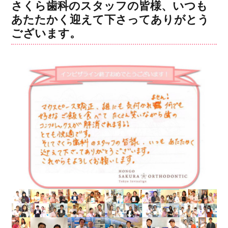
リ
ザ
さくら歯科のスタッフの皆様、いつも
ー
ラ
あたたかく迎えて下さってありがとう
イ
ございます。
ン
矯
正
治
療
ガ
タ
ガ
タ
改
善
に