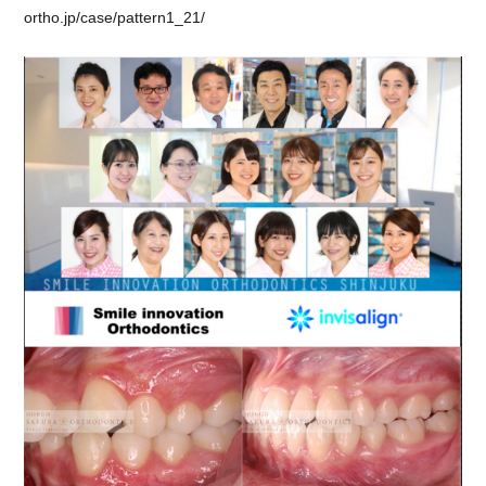
と
ortho.jp/case/pattern1_21/
う
ご
ざ
い
ま
す。
に