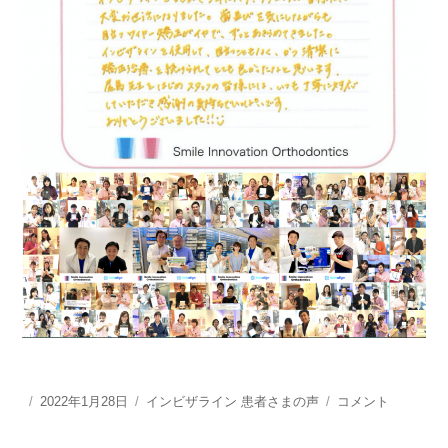
投
2022年1月28日
カ
インビザライン 患者さまの声
目
コメント
稿
テ
立
日:
ゴ
つ