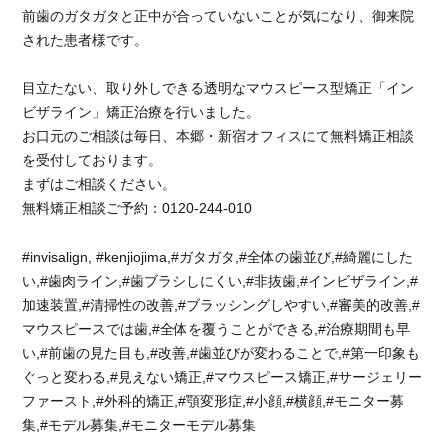
を
前歯のガタガタと正中が合っていないことが気になり、御来院
確
された患者様です。
実
に
目立たない、取り外しできる透明なマウスピース型矯正「イン
思
え
ビザライン」矯正治療を行いました。
る
お口元のご相談は毎日、本郷・新宿オフィスにて無料矯正相談
技
を受付しております。
で
まずはご相談ください。
し
無料矯正相談ご予約：0120-244-010
た
よ！
#invisalign, #kenjiojima,#ガタガタ,#全体の歯並び,#綺麗にした
に
い,#歯肉ライン,#歯ブラシしにくい,#非抜歯,#インビザライン,#
加速装置,#清掃性の改善,#ブラッシングしやすい,#審美的改善,#
マウスピースでは歯,#全体を覆うことができる,#治療期間も早
い,#前歯の見た目も,#改善,#歯並びが変わることで,#第一印象も
ぐっと変わる,#見えない矯正,#マウスピース矯正,#サージェリー
ファースト,#外科的矯正,#顎変形症,#小顔,#横顔,#モニター募
集,#モデル募集,#モニターモデル募集