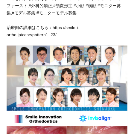
て
ファースト,#外科的矯正,#顎変形症,#小顔,#横顔,#モニター募
も
集,#モデル募集,#モニターモデル募集
良
か
治療例の詳細はこちら：https://smile-i-
っ
た
ortho.jp/case/pattern1_23/
と
思
い
ま
す。
に