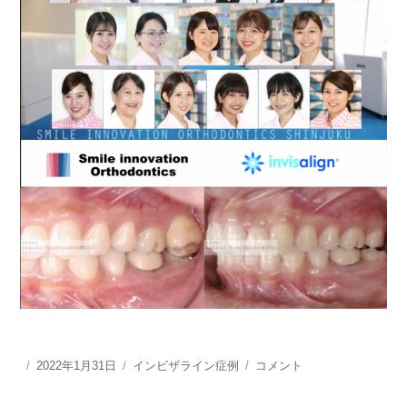
投
2022年1月31日
カ
インビザライン症例
イ
コメント
稿
テ
ン
日:
ゴ
ビ