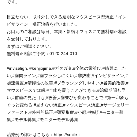
です。
の
皆
様、
目立たない、取り外しできる透明なマウスピース型矯正「イン
い
ビザライン」矯正治療を行いました。
つ
お口元のご相談は毎日、本郷・新宿オフィスにて無料矯正相談
も
を受付しております。
あ
まずはご相談ください。
た
無料矯正相談ご予約：0120-244-010
た
か
く
#invisalign, #kenjiojima,#ガタガタ,#全体の歯並び,#綺麗にした
迎
い,#歯肉ライン,#歯ブラシしにくい,#非抜歯,#インビザライン,#
え
加速装置,#清掃性の改善,#ブラッシングしやすい,#審美的改善,#
て
マウスピースでは歯,#全体を覆うことができる,#治療期間も早
下
い,#前歯の見た目も,#改善,#歯並びが変わることで,#第一印象も
さ
ぐっと変わる,#見えない矯正,#マウスピース矯正,#サージェリー
っ
て
ファースト,#外科的矯正,#顎変形症,#小顔,#横顔,#モニター募
あ
集,#モデル募集,#モニターモデル募集
り
が
治療例の詳細はこちら：https://smile-i-