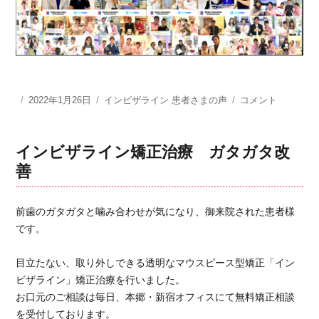
投
2022年1月26日
カ
インビザライン 患者さまの声
さ
コメント
稿
テ
く
日:
ゴ
ら
リ
歯
インビザライン矯正治療 ガタガタ改
ー
科
善
は、
ス
タ
前歯のガタガタと噛み合わせが気になり、御来院された患者様
ッ
です。
フ
の
目立たない、取り外しできる透明なマウスピース型矯正「イン
方
や
ビザライン」矯正治療を行いました。
先
お口元のご相談は毎日、本郷・新宿オフィスにて無料矯正相談
生
を受付しております。