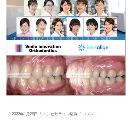
が
で
き
ま
し
た。
に
投
2022年1月26日
カ
インビザライン症例
イ
コメント
稿
テ
ン
日:
ゴ
ビ