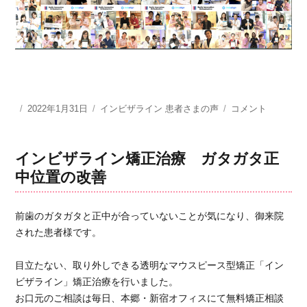
投
2022年1月31日
カ
インビザライン 患者さまの声
お
コメント
稿
テ
か
日:
ゴ
げ
リ
様
インビザライン矯正治療 ガタガタ正
ー
で、
中位置の改善
今
で
は
前歯のガタガタと正中が合っていないことが気になり、御来院
素
された患者様です。
敵
な
目立たない、取り外しできる透明なマウスピース型矯正「イン
写
真
ビザライン」矯正治療を行いました。
が
お口元のご相談は毎日、本郷・新宿オフィスにて無料矯正相談