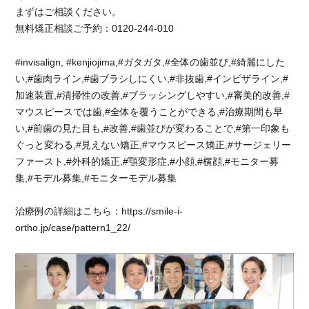
も
まずはご相談ください。
み
無料矯正相談ご予約：0120-244-010
ん
な
#invisalign, #kenjiojima,#ガタガタ,#全体の歯並び,#綺麗にした
明
る
い,#歯肉ライン,#歯ブラシしにくい,#非抜歯,#インビザライン,#
く、
加速装置,#清掃性の改善,#ブラッシングしやすい,#審美的改善,#
や
マウスピースでは歯,#全体を覆うことができる,#治療期間も早
さ
い,#前歯の見た目も,#改善,#歯並びが変わることで,#第一印象も
し
ぐっと変わる,#見えない矯正,#マウスピース矯正,#サージェリー
い
ファースト,#外科的矯正,#顎変形症,#小顔,#横顔,#モニター募
の
集,#モデル募集,#モニターモデル募集
で
安
心
治療例の詳細はこちら：https://smile-i-
し
ortho.jp/case/pattern1_22/
て
通
う
こ
と