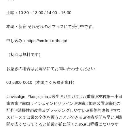
土曜：10:30～13:00 / 14:00～16:30
本郷・新宿 それぞれのオフィスにて受付中です。
申し込み：https://smile-i-ortho.jp/
（初回は無料です）
お急ぎの場合はお電話にてお問い合わせください
03-5800-0010（本郷さくら矯正歯科）
#invisalign, #kenjiojima,#叢生,#ガタガタ,#八重歯,#左右第一小臼
歯抜歯,#歯肉ライン,#インビザライン,#抜歯,#加速装置,#歯列の
配列,#清掃性の改善,#ブラッシングしやすい,#審美的改善,#マウ
スピースでは歯の全体を覆うことができる,#治療期間も早い,#隙
間が広くなってくると前歯が前に傾くため,#口呼吸になりやす