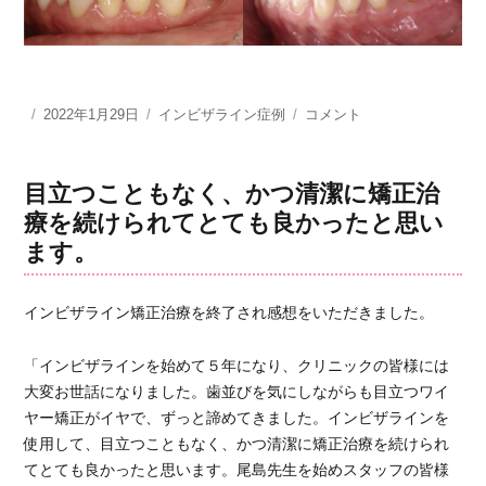
投
2022年1月29日
カ
インビザライン症例
イ
コメント
稿
テ
ン
日:
ゴ
ビ
リ
ザ
目立つこともなく、かつ清潔に矯正治
ー
ラ
療を続けられてとても良かったと思い
イ
ます。
ン
矯
正
インビザライン矯正治療を終了され感想をいただきました。
治
療
ガ
「インビザラインを始めて５年になり、クリニックの皆様には
タ
大変お世話になりました。歯並びを気にしながらも目立つワイ
ガ
ヤー矯正がイヤで、ずっと諦めてきました。インビザラインを
タ
使用して、目立つこともなく、かつ清潔に矯正治療を続けられ
治
てとても良かったと思います。尾島先生を始めスタッフの皆様
し