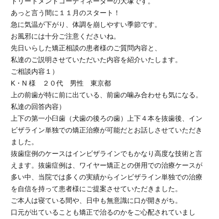
トリートメントコーディネーターの大塚です。
年
あっと言う間に１１月のスタート！
記
急に気温が下がり、体調を崩しやすい季節です。
念
お風邪には十分ご注意くださいね。
講
演
先日いらした矯正相談の患者様のご質問内容と、
に
私達のご説明させていただいた内容を紹介いたします。
ご相談内容１）
K・N 様 ２０代 男性 東京都
上の前歯が特に前に出ている、前歯の噛み合わせも気になる。
私達の回答内容）
上下の第一小臼歯（犬歯の後ろの歯）上下４本を抜歯後、イン
ビザライン単独での矯正治療が可能だとお話しさせていただき
ました。
抜歯症例のケースはインビザラインでもかなり高度な技術と言
えます。抜歯症例は、ワイヤー矯正との併用での治療ケースが
多い中、当院では多くの実績からインビザライン単独での治療
を自信を持って患者様にご提案させていただきました。
ご本人は寝ている間や、日中も無意識に口が開きがち。
口元が出ていることも矯正で治るのかをご心配されていまし