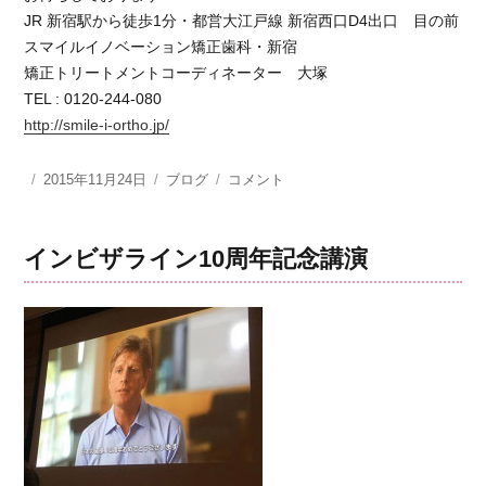
JR 新宿駅から徒歩1分・都営大江戸線 新宿西口D4出口 目の前
スマイルイノベーション矯正歯科・新宿
矯正トリートメントコーディネーター 大塚
TEL : 0120-244-080
http://smile-i-ortho.jp/
投
2015年11月24日
カ
ブログ
イ
コメント
稿
テ
ン
日:
ゴ
ビ
リ
ザ
インビザライン10周年記念講演
ー
ラ
イ
ン
矯
正
相
談
《開
咬》
に