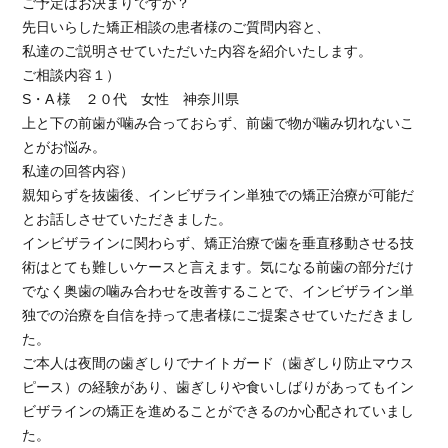
ご予定はお決まりですか？
先日いらした矯正相談の患者様のご質問内容と、
私達のご説明させていただいた内容を紹介いたします。
ご相談内容１）
S・A 様 ２０代 女性 神奈川県
上と下の前歯が噛み合っておらず、前歯で物が噛み切れないこ
とがお悩み。
私達の回答内容）
親知らずを抜歯後、インビザライン単独での矯正治療が可能だ
とお話しさせていただきました。
インビザラインに関わらず、矯正治療で歯を垂直移動させる技
術はとても難しいケースと言えます。気になる前歯の部分だけ
でなく奥歯の噛み合わせを改善することで、インビザライン単
独での治療を自信を持って患者様にご提案させていただきまし
た。
ご本人は夜間の歯ぎしりでナイトガード（歯ぎしり防止マウス
ピース）の経験があり、歯ぎしりや食いしばりがあってもイン
ビザラインの矯正を進めることができるのか心配されていまし
た。