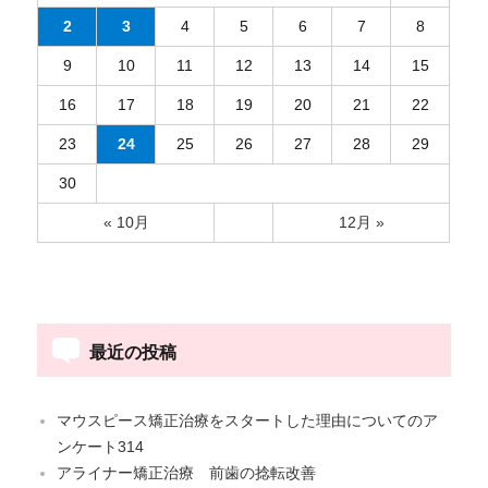
わ
2
3
4
5
6
7
8
せ》
に
9
10
11
12
13
14
15
16
17
18
19
20
21
22
23
24
25
26
27
28
29
30
« 10月
12月 »
最近の投稿
マウスピース矯正治療をスタートした理由についてのア
ンケート314
アライナー矯正治療 前歯の捻転改善