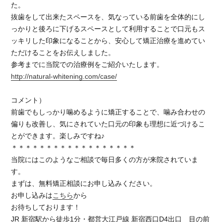
た。
抜歯をして出来たスペースを、気なっている前歯を全体的にし
っかりと後ろに下げるスペースとして利用することで口元もス
ッキリした印象になることから、安心して矯正治療を進めてい
ただけることをお伝えしました。
参考までに当院での治療例をご紹介いたします。
http://natural-whitening.com/case/
コメント）
前歯でもしっかり噛めるように矯正することで、噛み合わせの
偏りも改善し、気にされていた口元の印象も理想に近づけるこ
とができます。楽しみですね♪
＊＊＊＊＊＊＊＊＊＊＊＊＊＊＊＊＊＊
当院にはこのようなご相談で毎日多くの方が来院されていま
す。
まずは、無料矯正相談にお申し込みください。
お申し込みは
こちら
から
お待ちしております！
JR 新宿駅から徒歩1分・都営大江戸線 新宿西口D4出口 目の前