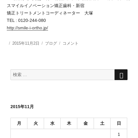
スマイルイノベーション矯正歯科・新宿
矯正トリートメントコーディネーター 大塚
TEL : 0120-244-080
http://smile-i-ortho.jp/
投
2015年11月2日
カ
ブログ
イ
コメント
稿
テ
ン
日:
ゴ
ザ
リ
ラ
ー
イ
検
検
索
ン
索
矯
対
正
象:
相
談
2015年11月
《前
歯
噛
月
火
水
木
金
土
日
み
合
1