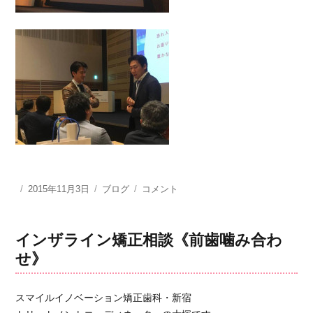
投
2015年11月3日
カ
ブログ
イ
コメント
稿
テ
ン
日:
ゴ
ビ
リ
ザ
インザライン矯正相談《前歯噛み合わ
ー
ラ
せ》
イ
ン
10
スマイルイノベーション矯正歯科・新宿
周