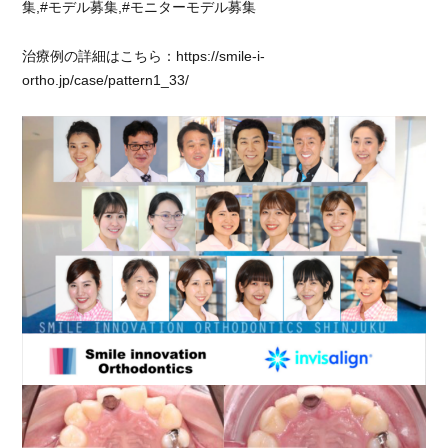
集,#モデル募集,#モニターモデル募集
ず
に
矯
治療例の詳細はこちら：https://smile-i-
正
ortho.jp/case/pattern1_33/
が
続
け
ら
れ
ま
し
た。
に