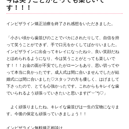
ー
ら
す！！！
矯
正
歯
インビザライン矯正治療を終了され感想をいただきました。
科
で
「小さい頃から歯並びのことでバカにされたりして、自信を持
キ
って笑うことができず、手で口元をかくしてばかりいました。
レ
イ
インビザラインに出会ってキレイになったね☆、良い笑顔だね
な
とほめられるようになり、今は笑うことがとっても楽しいで
歯
す！！！お金の面が不安でしたがローンもあり、思い切ってや
を
って本当に良かったです。成人式は間に合いませんでしたが結
痛
婚式には間に合いました♡スタッフの方も優しく、はげまして
み
下さったので、とても心強かったです。これからもキレイな歯
も
でいられるよう頑張っていきたいと思います(*˘︶˘*)♡」
な
く
手
よく頑張りましたね。キレイな歯並びは一生の宝物になりま
に
す。今後の保定も頑張っていきましょう！！
入
れ
インビザライン無料矯正相談は