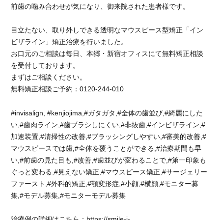
さ
前歯の噛み合わせが気になり、御来院された患者様です。
ん
歯
目立たない、取り外しできる透明なマウスピース型矯正「イン
を
ビザライン」矯正治療を行いました。
見
せ
お口元のご相談は毎日、本郷・新宿オフィスにて無料矯正相談
て
を受付しております。
笑
まずはご相談ください。
え
無料矯正相談ご予約：0120-244-010
ま
す。
#invisalign, #kenjiojima,#ガタガタ,#全体の歯並び,#綺麗にした
に
い,#歯肉ライン,#歯ブラシしにくい,#非抜歯,#インビザライン,#
加速装置,#清掃性の改善,#ブラッシングしやすい,#審美的改善,#
マウスピースでは歯,#全体を覆うことができる,#治療期間も早
い,#前歯の見た目も,#改善,#歯並びが変わることで,#第一印象も
ぐっと変わる,#見えない矯正,#マウスピース矯正,#サージェリー
ファースト,#外科的矯正,#顎変形症,#小顔,#横顔,#モニター募
集,#モデル募集,#モニターモデル募集
治療例の詳細はこちら：https://smile-i-