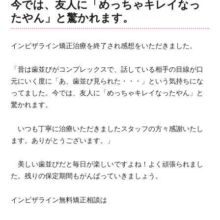
今では、友人に「めっちゃキレイなっ
ー
ラ
たやん」と驚かれます。
イ
ン
矯
インビザライン矯正治療を終了され感想をいただきました。
正
治
「昔は歯並びがコンプレックスで、話している相手の目線が口
療
元にいく度に「あ、歯並び見られた・・・」という気持ちにな
ガ
タ
ってました。今では、友人に「めっちゃキレイなったやん」と
ガ
驚かれます。
タ
改
いつも丁寧に治療いただきましたスタッフの方々感謝いたし
善
ます。ありがとうございます。」
に
美しい歯並びだと毎日が楽しいですよね！よく頑張られまし
た。残りの保定期間もがんばっていきましょう。
インビザライン無料矯正相談は