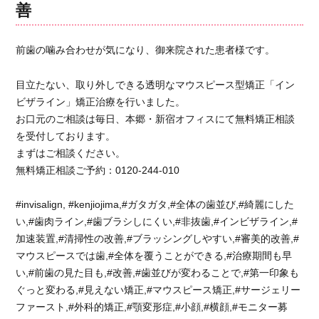
善
イ
ン
は
前歯の噛み合わせが気になり、御来院された患者様です。
見
た
目立たない、取り外しできる透明なマウスピース型矯正「イン
目
ビザライン」矯正治療を行いました。
も
気
お口元のご相談は毎日、本郷・新宿オフィスにて無料矯正相談
に
を受付しております。
な
まずはご相談ください。
ら
無料矯正相談ご予約：0120-244-010
ず、
食
#invisalign, #kenjiojima,#ガタガタ,#全体の歯並び,#綺麗にした
事
い,#歯肉ライン,#歯ブラシしにくい,#非抜歯,#インビザライン,#
に
も
加速装置,#清掃性の改善,#ブラッシングしやすい,#審美的改善,#
気
マウスピースでは歯,#全体を覆うことができる,#治療期間も早
を
い,#前歯の見た目も,#改善,#歯並びが変わることで,#第一印象も
つ
ぐっと変わる,#見えない矯正,#マウスピース矯正,#サージェリー
か
ファースト,#外科的矯正,#顎変形症,#小顔,#横顔,#モニター募
わ