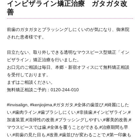
リ
ザ
インビザライン矯正治療 ガタガタ改
ー
ラ
善
イ
ン
矯
前歯のガタガタとブラッシングしにくいのが気になり、御来院
正
された患者様です。
治
療
目立たない、取り外しできる透明なマウスピース型矯正「イン
前
歯
ビザライン」矯正治療を行いました。
き
お口元のご相談は毎日、本郷・新宿オフィスにて無料矯正相談
れ
を受付しております。
い
まずはご相談ください。
に
無料矯正相談ご予約：0120-244-010
に
#invisalign, #kenjiojima,#ガタガタ,#全体の歯並び,#綺麗にした
い,#歯肉ライン,#歯ブラシしにくい,#非抜歯,#インビザライン,#
加速装置,#清掃性の改善,#ブラッシングしやすい,#審美的改善,#
マウスピースでは歯,#全体を覆うことができる,#治療期間も早
い,#前歯の見た目も,#改善,#歯並びが変わることで,#第一印象も