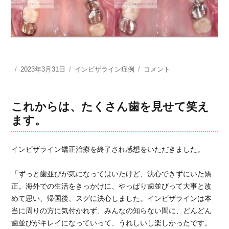
投
2023年3月31日
カ
インビザライン症例
イ
コメント
稿
テ
ン
日:
ゴ
ビ
リ
ザ
これからは、たくさん歯を見せて笑え
ー
ラ
ます。
イ
ン
矯
インビザライン矯正治療を終了され感想をいただきました。
正
治
「ずっと歯並びが気になってはいたけど、決心できずにいた矯
療
正。海外での生活をきっかけに、やっぱり歯並びって大事と改
ガ
タ
めて思い、帰国後、スグに決心しました。インビザラインは本
ガ
当に周りの方に気付かれず、みんなの知らない間に、どんどん
タ
歯並びがキレイになっていって、うれしいし楽しかったです。