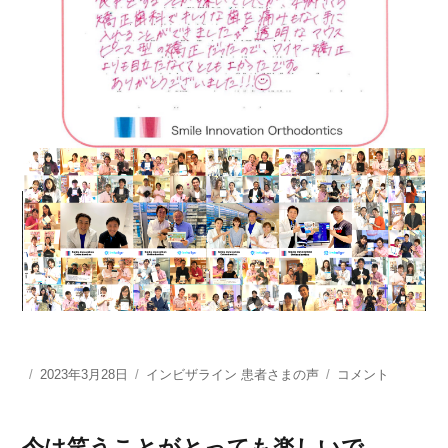
投
2023年3月28日
カ
インビザライン 患者さまの声
本
コメント
稿
テ
郷
日:
ゴ
さ
リ
く
今は笑うことがとっても楽しいで