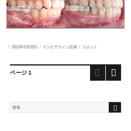
投
2023年3月20日
カ
インビザライン症例
イ
コメント
稿
テ
ン
日:
ゴ
ビ
リ
ザ
投
ー
ラ
ページ
1
イ
次の
ン
稿
ペー
矯
ジ
正
ナ
治
検
検
索
療
索
ビ
ガ
対
タ
象:
ガ
ゲ