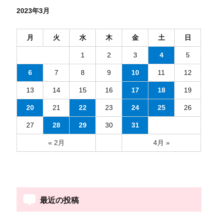
タ
2023年3月
改
ー
善
に
月
火
水
木
金
土
日
シ
1
2
3
4
5
ョ
6
7
8
9
10
11
12
ン
13
14
15
16
17
18
19
20
21
22
23
24
25
26
27
28
29
30
31
« 2月
4月 »
最近の投稿