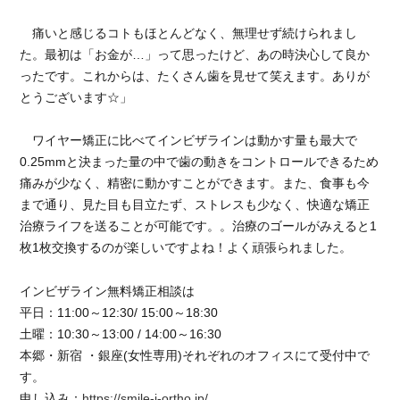
改
善
痛いと感じるコトもほとんどなく、無理せず続けられまし
に
た。最初は「お金が…」って思ったけど、あの時決心して良か
ったです。これからは、たくさん歯を見せて笑えます。ありが
とうございます☆」
ワイヤー矯正に比べてインビザラインは動かす量も最大で
0.25mmと決まった量の中で歯の動きをコントロールできるため
痛みが少なく、精密に動かすことができます。また、食事も今
まで通り、見た目も目立たず、ストレスも少なく、快適な矯正
治療ライフを送ることが可能です。。治療のゴールがみえると1
枚1枚交換するのが楽しいですよね！よく頑張られました。
インビザライン無料矯正相談は
平日：11:00～12:30/ 15:00～18:30
土曜：10:30～13:00 / 14:00～16:30
本郷・新宿 ・銀座(女性専用)それぞれのオフィスにて受付中で
す。
申し込み：
https://smile-i-ortho.jp/