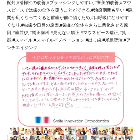
配列,#清掃性の改善,#ブラッシングしやすい,#審美的改善,#マウ
スピースでは歯の全体を覆うことができる,#治療期間も早い,#隙
間が広くなってくると前歯が前に傾くため,#口呼吸になりやす
くなり,#虫歯や口臭の原因,#歯並び全体をさらに悪化させる原
因,#歯並び,#矯正歯科,#見えない矯正,#マウスピース矯正,#笑
顔,#スマイル,#スマイルイノベーション,#出っ歯,#尾島賢治,#ア
ンチエイジング