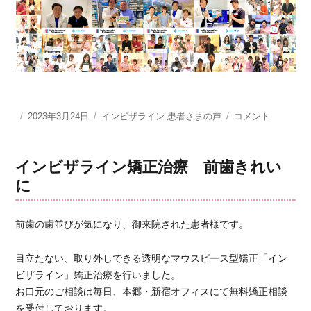
投
2023年3月24日
カ
インビザライン 患者さまの声
今
コメント
稿
テ
で
日:
ゴ
は、
リ
友
インビザライン矯正治療 前歯きれい
ー
人
に
に
「め
っ
前歯の歯並びが気になり、御来院された患者様です。
ち
ゃ
目立たない、取り外しできる透明なマウスピース型矯正「イン
キ
ビザライン」矯正治療を行いました。
レ
イ
お口元のご相談は毎日、本郷・新宿オフィスにて無料矯正相談
な
を受付しております。