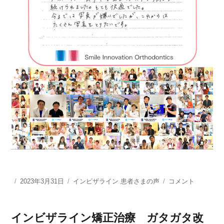
投
2023年3月31日
カ
インビザライン 患者さまの声
イ
コメント
稿
テ
ン
日:
ゴ
ビ
リ
ザ
インビザライン矯正治療 ガタガタ改
ー
ラ