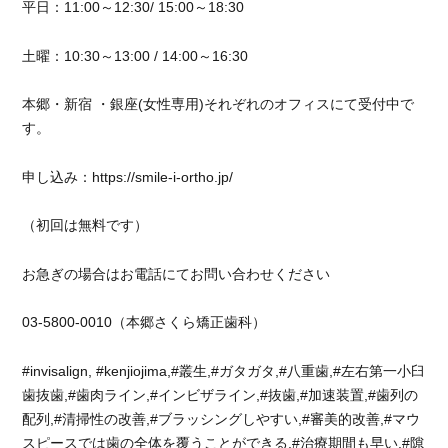
平日：11:00～12:30/ 15:00～18:30
土曜：10:30～13:00 / 14:00～16:30
本郷・新宿 ・銀座(女性専用)それぞれのオフィスにて受付中で
す。
申し込み：https://smile-i-ortho.jp/
（初回は無料です）
お急ぎの場合はお電話にてお問い合わせください
03-5800-0010（本郷さくら矯正歯科）
#invisalign, #kenjiojima,#叢生,#ガタガタ,#八重歯,#左右第一小臼
歯抜歯,#歯肉ライン,#インビザライン,#抜歯,#加速装置,#歯列の
配列,#清掃性の改善,#ブラッシングしやすい,#審美的改善,#マウ
スピースでは歯の全体を覆うことができる,#治療期間も早い,#隙