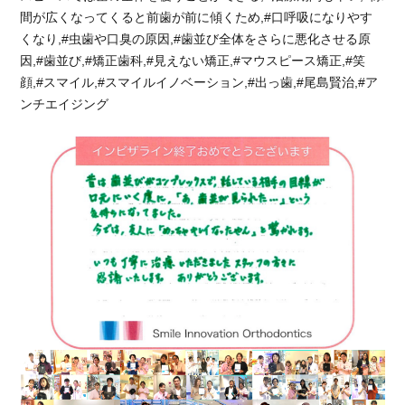
間が広くなってくると前歯が前に傾くため,#口呼吸になりやす
くなり,#虫歯や口臭の原因,#歯並び全体をさらに悪化させる原
因,#歯並び,#矯正歯科,#見えない矯正,#マウスピース矯正,#笑
顔,#スマイル,#スマイルイノベーション,#出っ歯,#尾島賢治,#ア
ンチエイジング