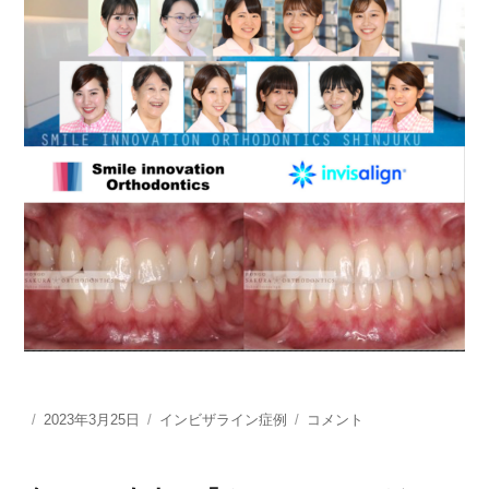
投
2023年3月25日
カ
インビザライン症例
イ
コメント
稿
テ
ン
日:
ゴ
ビ
リ
ザ