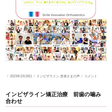
投
2023年3月29日
カ
インビザライン 患者さまの声
こ
コメント
稿
テ
れ
日:
ゴ
か
リ
ら
インビザライン矯正治療 前歯の噛み
ー
は、
合わせ
た
く