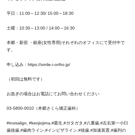
る
こ
平日：11:00～12:30/ 15:00～18:30
と
が
で
土曜：10:30～13:00 / 14:00～16:30
き
ま
本郷・新宿 ・銀座(女性専用)それぞれのオフィスにて受付中で
し
す。
た
☆
に
申し込み：https://smile-i-ortho.jp/
（初回は無料です）
お急ぎの場合はお電話にてお問い合わせください
03-5800-0010（本郷さくら矯正歯科）
#invisalign, #kenjiojima,#叢生,#ガタガタ,#八重歯,#左右第一小臼
歯抜歯,#歯肉ライン,#インビザライン,#抜歯,#加速装置,#歯列の