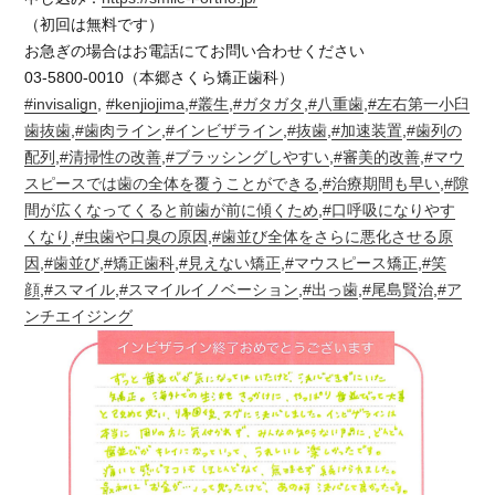
（初回は無料です）
お急ぎの場合はお電話にてお問い合わせください
03-5800-0010（本郷さくら矯正歯科）
#invisalign
,
#kenjiojima
,
#叢生
,
#ガタガタ
,
#八重歯
,
#左右第一小臼
歯抜歯
,
#歯肉ライン
,
#インビザライン
,
#抜歯
,
#加速装置
,
#歯列の
配列
,
#清掃性の改善
,
#ブラッシングしやすい
,
#審美的改善
,
#マウ
スピースでは歯の全体を覆うことができる
,
#治療期間も早い
,
#隙
間が広くなってくると前歯が前に傾くため
,
#口呼吸になりやす
くなり
,
#虫歯や口臭の原因
,
#歯並び全体をさらに悪化させる原
因
,
#歯並び
,
#矯正歯科
,
#見えない矯正
,
#マウスピース矯正
,
#笑
顔
,
#スマイル
,
#スマイルイノベーション
,
#出っ歯
,
#尾島賢治
,
#ア
ンチエイジング