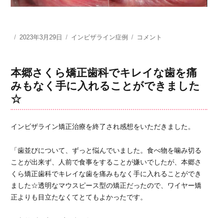
投
2023年3月29日
カ
インビザライン症例
イ
コメント
稿
テ
ン
日:
ゴ
ビ
リ
ザ
本郷さくら矯正歯科でキレイな歯を痛
ー
ラ
みもなく手に入れることができました
イ
☆
ン
矯
正
インビザライン矯正治療を終了され感想をいただきました。
治
療
前
「歯並びについて、ずっと悩んでいました。食べ物を噛み切る
歯
ことが出来ず、人前で食事をすることが嫌いでしたが、本郷さ
の
くら矯正歯科でキレイな歯を痛みもなく手に入れることができ
噛
ました☆透明なマウスピース型の矯正だったので、ワイヤー矯
み
正よりも目立たなくてとてもよかったです。
合
わ