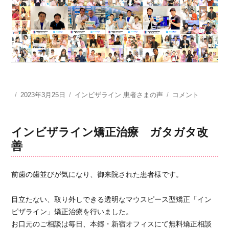
投
2023年3月25日
カ
インビザライン 患者さまの声
今
コメント
稿
テ
は
日:
ゴ
笑
リ
う
インビザライン矯正治療 ガタガタ改
ー
こ
善
と
が
と
前歯の歯並びが気になり、御来院された患者様です。
っ
て
目立たない、取り外しできる透明なマウスピース型矯正「イン
も
ビザライン」矯正治療を行いました。
楽
し
お口元のご相談は毎日、本郷・新宿オフィスにて無料矯正相談