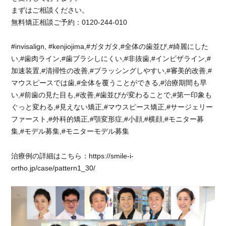
っ
まずはご相談ください。
た
無料矯正相談ご予約：0120-244-010
や
ん」
#invisalign, #kenjiojima,#ガタガタ,#全体の歯並び,#綺麗にした
と
い,#歯肉ライン,#歯ブラシしにくい,#非抜歯,#インビザライン,#
驚
か
加速装置,#清掃性の改善,#ブラッシングしやすい,#審美的改善,#
れ
マウスピースでは歯,#全体を覆うことができる,#治療期間も早
ま
い,#前歯の見た目も,#改善,#歯並びが変わることで,#第一印象も
す。
ぐっと変わる,#見えない矯正,#マウスピース矯正,#サージェリー
に
ファースト,#外科的矯正,#顎変形症,#小顔,#横顔,#モニター募
集,#モデル募集,#モニターモデル募集
治療例の詳細はこちら：https://smile-i-
ortho.jp/case/pattern1_30/