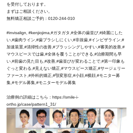
い
を受付しております。
で
まずはご相談ください。
す！！！
無料矯正相談ご予約：0120-244-010
に
#invisalign, #kenjiojima,#ガタガタ,#全体の歯並び,#綺麗にした
い,#歯肉ライン,#歯ブラシしにくい,#非抜歯,#インビザライン,#
加速装置,#清掃性の改善,#ブラッシングしやすい,#審美的改善,#
マウスピースでは歯,#全体を覆うことができる,#治療期間も早
い,#前歯の見た目も,#改善,#歯並びが変わることで,#第一印象も
ぐっと変わる,#見えない矯正,#マウスピース矯正,#サージェリー
ファースト,#外科的矯正,#顎変形症,#小顔,#横顔,#モニター募
集,#モデル募集,#モニターモデル募集
治療例の詳細はこちら：https://smile-i-
ortho.jp/case/pattern1_31/