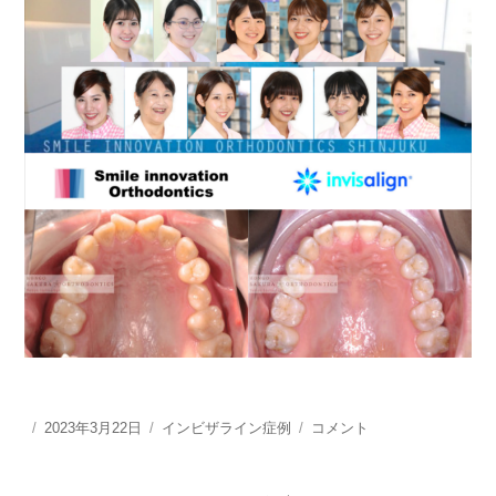
投
2023年3月22日
カ
インビザライン症例
イ
コメント
稿
テ
ン
日:
ゴ
ビ