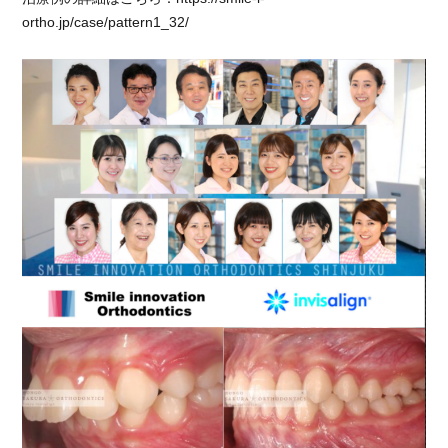
ortho.jp/case/pattern1_32/