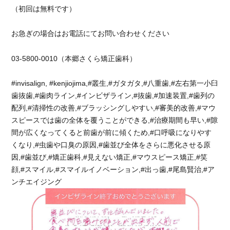
（初回は無料です）
お急ぎの場合はお電話にてお問い合わせください
03-5800-0010（本郷さくら矯正歯科）
#invisalign, #kenjiojima,#叢生,#ガタガタ,#八重歯,#左右第一小臼
歯抜歯,#歯肉ライン,#インビザライン,#抜歯,#加速装置,#歯列の
配列,#清掃性の改善,#ブラッシングしやすい,#審美的改善,#マウ
スピースでは歯の全体を覆うことができる,#治療期間も早い,#隙
間が広くなってくると前歯が前に傾くため,#口呼吸になりやす
くなり,#虫歯や口臭の原因,#歯並び全体をさらに悪化させる原
因,#歯並び,#矯正歯科,#見えない矯正,#マウスピース矯正,#笑
顔,#スマイル,#スマイルイノベーション,#出っ歯,#尾島賢治,#ア
ンチエイジング