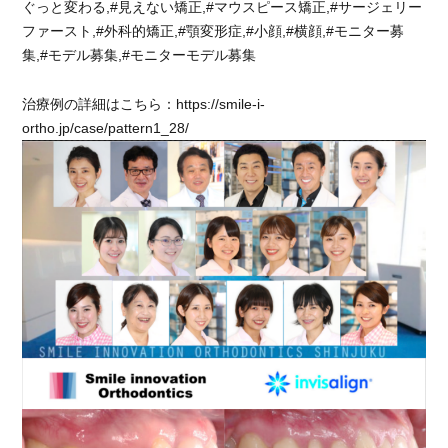
ぐっと変わる,#見えない矯正,#マウスピース矯正,#サージェリー
ファースト,#外科的矯正,#顎変形症,#小顔,#横顔,#モニター募
集,#モデル募集,#モニターモデル募集
治療例の詳細はこちら：https://smile-i-
ortho.jp/case/pattern1_28/