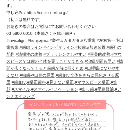
す。
申し込み：
https://smile-i-ortho.jp/
（初回は無料です）
お急ぎの場合はお電話にてお問い合わせください
03-5800-0010（本郷さくら矯正歯科）
#invisalign
,
#kenjiojima
,
#叢生
,
#ガタガタ
,
#八重歯
,
#左右第一小臼
歯抜歯
,
#歯肉ライン
,
#インビザライン
,
#抜歯
,
#加速装置
,
#歯列の
配列
,
#清掃性の改善
,
#ブラッシングしやすい
,
#審美的改善
,
#マウ
スピースでは歯の全体を覆うことができる
,
#治療期間も早い
,
#隙
間が広くなってくると前歯が前に傾くため
,
#口呼吸になりやす
くなり
,
#虫歯や口臭の原因
,
#歯並び全体をさらに悪化させる原
因
,
#歯並び
,
#矯正歯科
,
#見えない矯正
,
#マウスピース矯正
,
#笑
顔
,
#スマイル
,
#スマイルイノベーション
,
#出っ歯
,
#尾島賢治
,
#ア
ンチエイジング