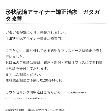
ス
ピ
形状記憶アライナー矯正治療 ガタガ
ー
タ改善
ス
矯
正
ガタガタが気になり、来院されました。
治
【形状記憶アライナー矯正治療専門】
療
を
目立たない、取り外しできる透明なマウスピース型矯正治療を
ス
タ
行いました。
ー
お口元のご相談は毎日、銀座・新宿・本郷オフィスにて無料矯
ト
正相談を受付しております。
し
まずはご相談ください。
た
無料矯正相談ご予約：0120-244-010
理
由
カウンセリングお申込はこちらから：https://smile-i-
に
つ
ortho.jp/form/consultation/
い
て
#歯並び #矯正歯科 #マウスピース矯正