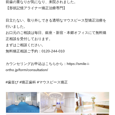
前歯の重なりが気になり、来院されました。
ー
【形状記憶アライナー矯正治療専門】
矯
正
目立たない、取り外しできる透明なマウスピース型矯正治療を
治
療
行いました。
前
お口元のご相談は毎日、銀座・新宿・本郷オフィスにて無料矯
歯
正相談を受付しております。
の
まずはご相談ください。
突
無料矯正相談ご予約：0120-244-010
出
改
カウンセリングお申込はこちらから：https://smile-i-
善
に
ortho.jp/form/consultation/
#歯並び #矯正歯科 #マウスピース矯正