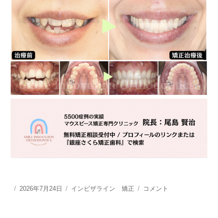
投
2026年7月24日
カ
インビザライン 矯正
形
コメント
稿
テ
状
日:
ゴ
記