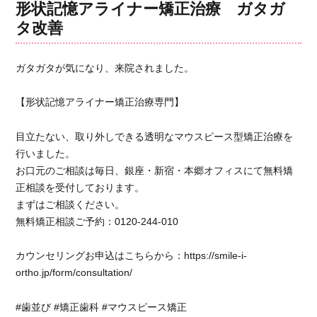
リ
憶
形状記憶アライナー矯正治療 ガタガ
ー
ア
タ改善
ラ
イ
ナ
ガタガタが気になり、来院されました。
ー
矯
【形状記憶アライナー矯正治療専門】
正
治
療
目立たない、取り外しできる透明なマウスピース型矯正治療を
叢
行いました。
生
お口元のご相談は毎日、銀座・新宿・本郷オフィスにて無料矯
改
正相談を受付しております。
善
まずはご相談ください。
に
無料矯正相談ご予約：0120-244-010
カウンセリングお申込はこちらから：https://smile-i-
ortho.jp/form/consultation/
#歯並び #矯正歯科 #マウスピース矯正