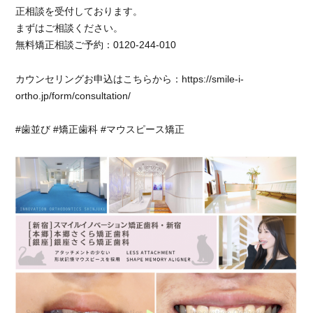
タ
正相談を受付しております。
ガ
まずはご相談ください。
タ
無料矯正相談ご予約：0120-244-010
改
善
カウンセリングお申込はこちらから：https://smile-i-
に
ortho.jp/form/consultation/
#歯並び #矯正歯科 #マウスピース矯正