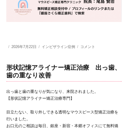
投
2026年7月22日
カ
インビザライン症例
形
コメント
稿
テ
状
日:
ゴ
記
リ
憶
形状記憶アライナー矯正治療 出っ歯、
ー
ア
歯の重なり改善
ラ
イ
ナ
出っ歯と歯の重なりが気になり、来院されました。
ー
【形状記憶アライナー矯正治療専門】
矯
正
目立たない、取り外しできる透明なマウスピース型矯正治療を
治
療
行いました。
ガ
お口元のご相談は毎日、銀座・新宿・本郷オフィスにて無料矯