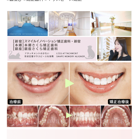
の
ア
ン
ケ
ー
ト
311
に