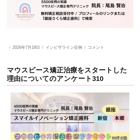
投
2026年7月18日
カ
インビザライン症例
形
コメント
稿
テ
状
日:
ゴ
記
リ
憶
マウスピース矯正治療をスタートした
ー
ア
理由についてのアンケート310
ラ
イ
ナ
ー
矯
正
治
療
ガ
タ