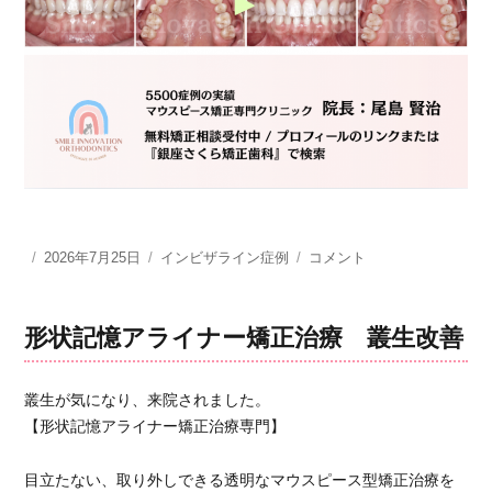
投
2026年7月25日
カ
インビザライン症例
形
コメント
稿
テ
状
日:
ゴ
記
リ
憶
形状記憶アライナー矯正治療 叢生改善
ー
ア
ラ
イ
叢生が気になり、来院されました。
ナ
【形状記憶アライナー矯正治療専門】
ー
矯
目立たない、取り外しできる透明なマウスピース型矯正治療を
正