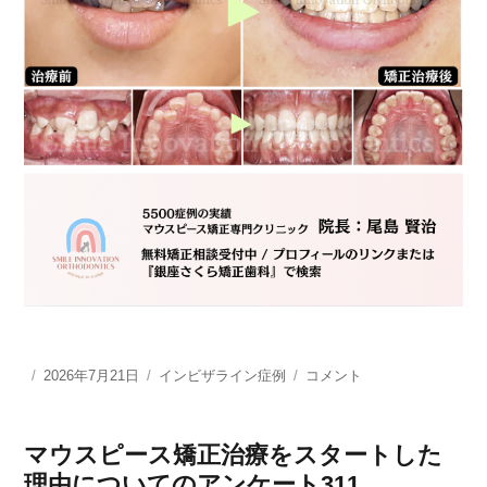
投
2026年7月21日
カ
インビザライン症例
形
コメント
稿
テ
状
日:
ゴ
記
リ
憶
マウスピース矯正治療をスタートした
ー
ア
理由についてのアンケート311