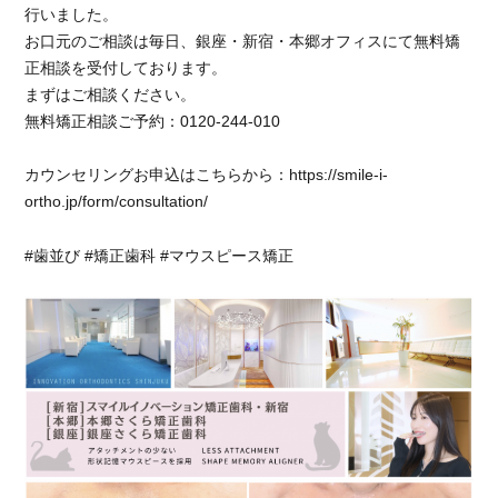
行いました。
治
お口元のご相談は毎日、銀座・新宿・本郷オフィスにて無料矯
療
ガ
正相談を受付しております。
ミ
まずはご相談ください。
ー
無料矯正相談ご予約：0120-244-010
ス
マ
カウンセリングお申込はこちらから：https://smile-i-
イ
ortho.jp/form/consultation/
ル
改
善
#歯並び #矯正歯科 #マウスピース矯正
に