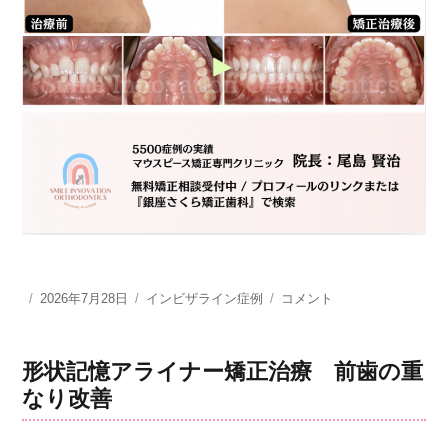
投
2026年7月28日
カ
インビザライン症例
形
コメント
稿
テ
状
日:
ゴ
記
リ
憶
形状記憶アライナー矯正治療 前歯の重
ー
ア
なり改善
ラ
イ
ナ