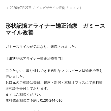
投
2026年7月27日
カ
インビザライン症例
形
コメント
稿
テ
状
日:
ゴ
記
リ
憶
形状記憶アライナー矯正治療 ガミース
ー
ア
マイル改善
ラ
イ
ナ
ガミースマイルが気になり、来院されました。
ー
矯
【形状記憶アライナー矯正治療専門】
正
治
療
目立たない、取り外しできる透明なマウスピース型矯正治療を
前
行いました。
歯
お口元のご相談は毎日、銀座・新宿・本郷オフィスにて無料矯
の
正相談を受付しております。
重
まずはご相談ください。
な
無料矯正相談ご予約：0120-244-010
り
改