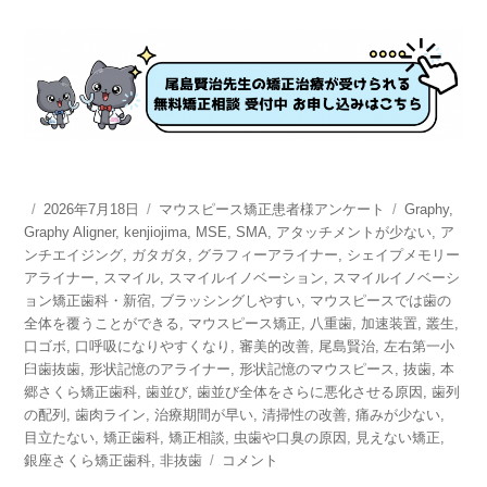
投
2026年7月18日
カ
マウスピース矯正患者様アンケート
タ
Graphy
,
Graphy Aligner
稿
,
kenjiojima
テ
,
MSE
,
SMA
,
アタッチメントが少ない
グ
,
ア
ンチエイジング
日:
,
ガタガタ
ゴ
,
グラフィーアライナー
,
シェイプメモリー
アライナー
,
スマイル
リ
,
スマイルイノベーション
,
スマイルイノベーシ
ョン矯正歯科・新宿
,
ー
ブラッシングしやすい
,
マウスピースでは歯の
全体を覆うことができる
,
マウスピース矯正
,
八重歯
,
加速装置
,
叢生
,
口ゴボ
,
口呼吸になりやすくなり
,
審美的改善
,
尾島賢治
,
左右第一小
臼歯抜歯
,
形状記憶のアライナー
,
形状記憶のマウスピース
,
抜歯
,
本
郷さくら矯正歯科
,
歯並び
,
歯並び全体をさらに悪化させる原因
,
歯列
の配列
,
歯肉ライン
,
治療期間が早い
,
清掃性の改善
,
痛みが少ない
,
目立たない
,
矯正歯科
,
矯正相談
,
虫歯や口臭の原因
,
見えない矯正
,
銀座さくら矯正歯科
,
非抜歯
マ
コメント
ウ