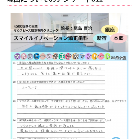
ラ
イ
ナ
ー
矯
正
治
療
出
っ
歯、
歯
の
重
な
り
改
善
に