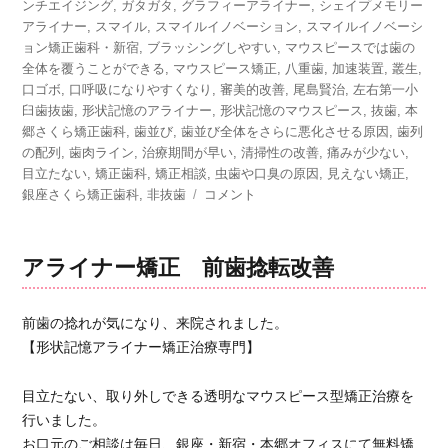
ンチエイジング
日:
,
ガタガタ
ゴ
,
グラフィーアライナー
,
シェイプメモリー
アライナー
,
スマイル
リ
,
スマイルイノベーション
,
スマイルイノベーシ
ョン矯正歯科・新宿
ー
,
ブラッシングしやすい
,
マウスピースでは歯の
全体を覆うことができる
,
マウスピース矯正
,
八重歯
,
加速装置
,
叢生
,
口ゴボ
,
口呼吸になりやすくなり
,
審美的改善
,
尾島賢治
,
左右第一小
臼歯抜歯
,
形状記憶のアライナー
,
形状記憶のマウスピース
,
抜歯
,
本
郷さくら矯正歯科
,
歯並び
,
歯並び全体をさらに悪化させる原因
,
歯列
の配列
,
歯肉ライン
,
治療期間が早い
,
清掃性の改善
,
痛みが少ない
,
目立たない
,
矯正歯科
,
矯正相談
,
虫歯や口臭の原因
,
見えない矯正
,
銀座さくら矯正歯科
,
非抜歯
マ
コメント
ウ
ス
ピ
アライナー矯正 前歯捻転改善
ー
ス
矯
前歯の捻れが気になり、来院されました。
正
【形状記憶アライナー矯正治療専門】
治
療
目立たない、取り外しできる透明なマウスピース型矯正治療を
を
行いました。
ス
お口元のご相談は毎日、銀座・新宿・本郷オフィスにて無料矯
タ