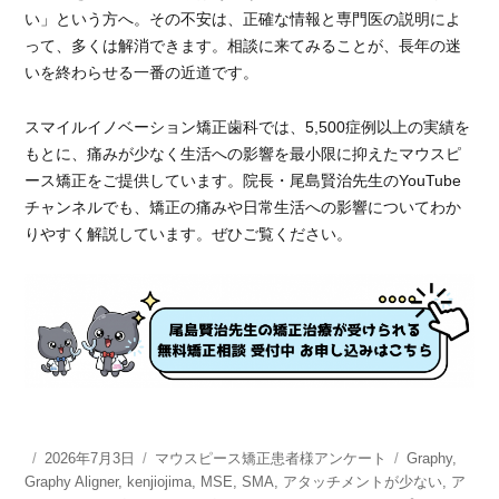
い」という方へ。その不安は、正確な情報と専門医の説明によ
って、多くは解消できます。相談に来てみることが、長年の迷
いを終わらせる一番の近道です。
スマイルイノベーション矯正歯科では、5,500症例以上の実績を
もとに、痛みが少なく生活への影響を最小限に抑えたマウスピ
ース矯正をご提供しています。院長・尾島賢治先生のYouTube
チャンネルでも、矯正の痛みや日常生活への影響についてわか
りやすく解説しています。ぜひご覧ください。
投
2026年7月3日
カ
マウスピース矯正患者様アンケート
タ
Graphy
,
Graphy Aligner
稿
,
kenjiojima
テ
,
MSE
,
SMA
,
アタッチメントが少ない
グ
,
ア