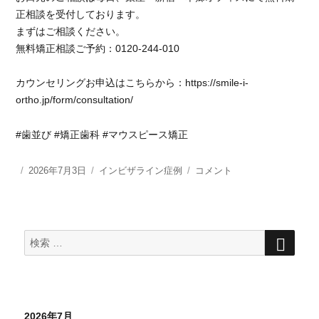
ー
正相談を受付しております。
ト
まずはご相談ください。
し
無料矯正相談ご予約：0120-244-010
た
理
カウンセリングお申込はこちらから：https://smile-i-
由
ortho.jp/form/consultation/
に
つ
い
#歯並び #矯正歯科 #マウスピース矯正
て
の
投
2026年7月3日
カ
インビザライン症例
ア
コメント
ア
稿
テ
ラ
ン
日:
ゴ
イ
ケ
リ
ナ
ー
ー
ー
検
ト
検
索
矯
301
索
正
に
対
前
象:
歯
捻
2026年7月