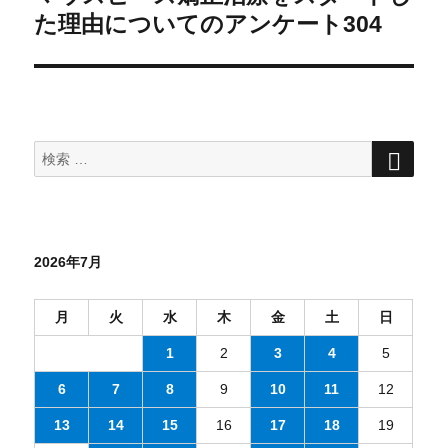
の
た理由についてのアンケート304
シ
投
ョ
稿:
ン
検
検
索
索
対
象:
2026年7月
月
火
水
木
金
土
日
1
2
3
4
5
6
7
8
9
10
11
12
13
14
15
16
17
18
19