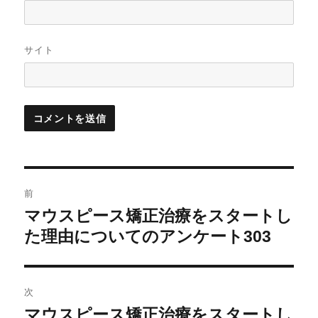
サイト
投
前
稿
マウスピース矯正治療をスタートし
過
ナ
去
た理由についてのアンケート303
の
ビ
投
ゲ
稿:
次
ー
マウスピース矯正治療をスタートし
次