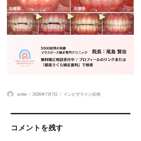
投
smile
投
2026年7月7日
カ
インビザライン症例
稿
稿
テ
者
日:
ゴ
リ
ー
コメントを残す