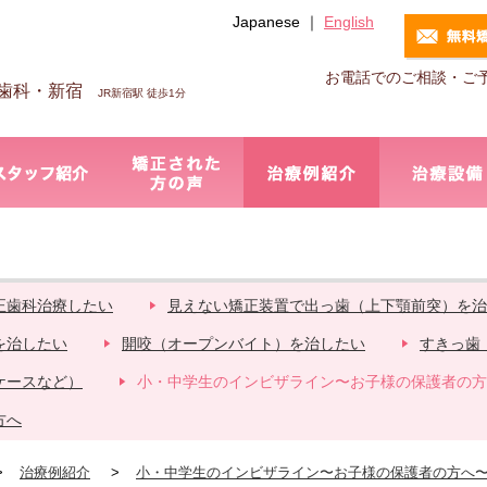
Japanese ｜
English
お電話でのご相談・ご
歯科・新宿
JR新宿駅 徒歩1分
正歯科治療したい
見えない矯正装置で出っ歯（上下顎前突）を治
を治したい
開咬（オープンバイト）を治したい
すきっ歯
ケースなど）
小・中学生のインビザライン〜お子様の保護者の方
方へ
治療例紹介
小・中学生のインビザライン〜お子様の保護者の方へ