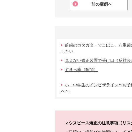
前の症例へ
前歯のガタガタ・でこぼこ、八重歯
したい
見えない矯正装置で受け口（反対咬
すきっ歯（隙間）
小・中学生のインビザライン〜お子
へ〜
マウスピース矯正の注意事項（リス