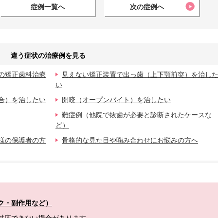
症例一覧へ
次の症例へ
違う症状の治療例を見る
の矯正歯科治療
見えない矯正装置で出っ歯（上下顎前突）を治し
い
合）を治したい
開咬（オープンバイト）を治したい
難症例（他院で抜歯が必要と診断されたケースな
ど）
様の保護者の方
骨格的な見た目や噛み合わせにお悩みの方へ
ク・副作用など）