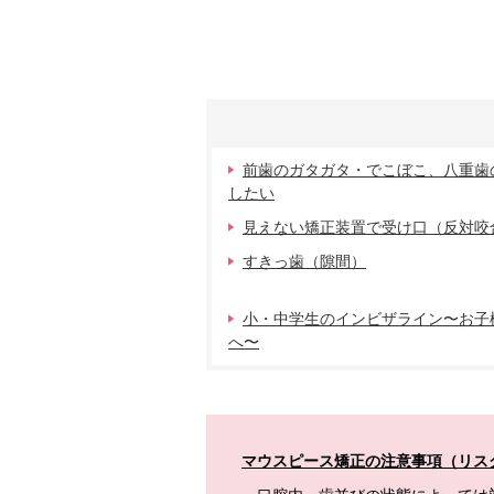
前歯のガタガタ・でこぼこ、八重歯
したい
見えない矯正装置で受け口（反対咬
すきっ歯（隙間）
小・中学生のインビザライン〜お子
へ〜
マウスピース矯正の注意事項（リス