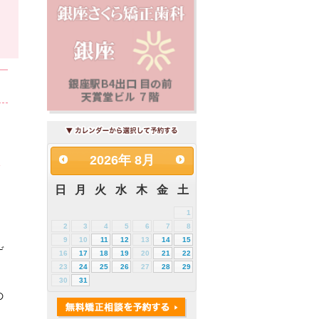
た
＋
ゲ
の