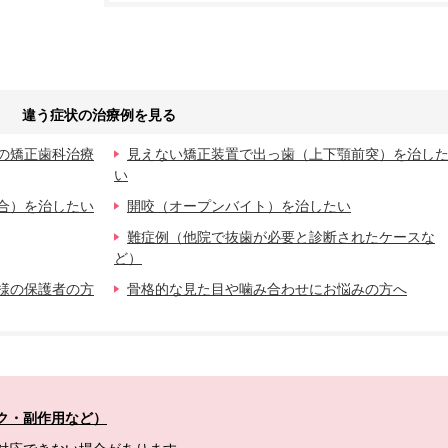
違う症状の治療例を見る
の矯正歯科治療
見えない矯正装置で出っ歯（上下顎前突）を治し
い
合）を治したい
開咬（オープンバイト）を治したい
難症例（他院で抜歯が必要と診断されたケースな
ど）
様の保護者の方
骨格的な見た目や噛み合わせにお悩みの方へ
ク・副作用など）