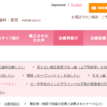
Japanese ｜
English
お電話でのご相談・ご
歯科・新宿
JR新宿駅 徒歩1分
正歯科治療したい
見えない矯正装置で出っ歯（上下顎前突）を治
を治したい
開咬（オープンバイト）を治したい
すきっ歯
ケースなど）
小・中学生のインビザライン〜お子様の保護者の方
方へ
治療例紹介
難症例（他院で抜歯が必要と診断されたケースなど）