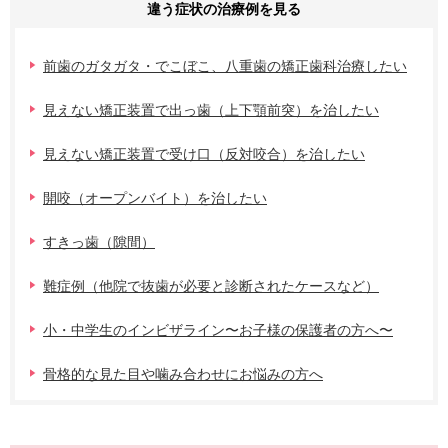
違う症状の治療例を見る
前歯のガタガタ・でこぼこ、八重歯の矯正歯科治療したい
見えない矯正装置で出っ歯（上下顎前突）を治したい
見えない矯正装置で受け口（反対咬合）を治したい
開咬（オープンバイト）を治したい
すきっ歯（隙間）
難症例（他院で抜歯が必要と診断されたケースなど）
小・中学生のインビザライン〜お子様の保護者の方へ〜
骨格的な見た目や噛み合わせにお悩みの方へ