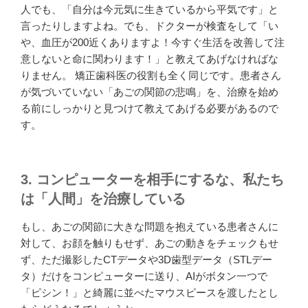
人でも、「自分は今元気に生きているから平気です」と
言ったりしますよね。でも、ドクターが検査をして「い
や、血圧が200近くありますよ！今すぐ生活を改善して注
意しないと命に関わります！」と教えてあげなければな
りません。 矯正歯科医の役割も全く同じです。患者さん
が気づいていない「あごの関節の悲鳴」を、治療を始め
る前にしっかりと見つけて教えてあげる必要があるので
す。
3. コンピューターを相手にするな、私たち
は「人間」を治療している
もし、あごの関節に大きな問題を抱えている患者さんに
対して、お顔を触りもせず、あごの動きをチェックもせ
ず、ただ撮影したCTデータや3D歯型データ（STLデー
タ）だけをコンピューターに送り、AIがボタン一つで
「ピシン！」と綺麗に並べたマウスピースを渡したとし