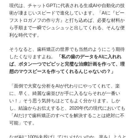
現代は、チャットGPTに代表される生成AIや自動化の技
術が凄まじいスピードで進化しています。「AIに『ビー
フストロガノフの作り方』と打ち込めば、必要な材料か
ら手順まで一瞬でシュシュッと出してくれる、そんな便
利な時代です。
そうなると、歯科矯正の世界でも当然のようにこう期待
したくなりますよね。
「私の歯のデータをAIに入れれ
ば、ボタン一つでピピッと完璧な治療計画を作って、理
想のマウスピースを作ってくれるんじゃないの？」
「面倒で大変な分析をAIが代わりにやってくれて、楽
に、早く、綺麗な歯並びが手に入るならそれが一番い
い！」そう思う気持ちはとてもよく分かります。しか
し、結論からお伝えすると、2020年代の現代においても
「AIだけで歯科矯正のすべてを解決することは絶対に不
可能」です。
なぜAIに100%丸投げしてはいけないのか。楽をしようと