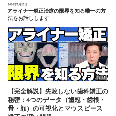
投
2026年7月23日
稿
アライナー矯正治療の限界を知る唯一の方
日:
法をお話しします
【完全解説】失敗しない歯科矯正の
秘密
：
4つのデータ（歯冠・歯根・
骨・顔）の可視化とマウスピース