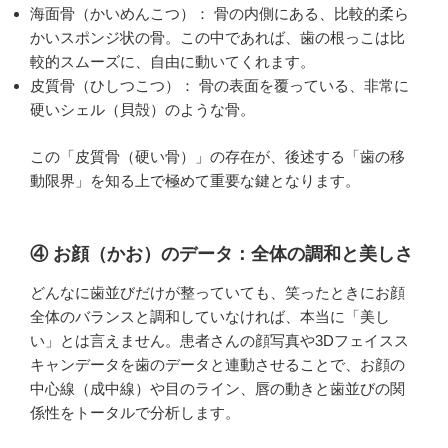
海面骨（かいめんこつ）： 骨の内側にある、比較的柔ら
かいスポンジ状の骨。この中であれば、歯の根っこは比
較的スムーズに、自由に動いてくれます。
皮質骨（ひしつこつ）： 骨の表面を覆っている、非常に
硬いシェル（貝殻）のような骨。
この「皮質骨（硬い骨）」の存在が、後述する「歯の移
動限界」を知る上で極めて重要な鍵となります。
④ お顔（かお）のデータ：全体の調和と美しさ
どんなに歯並びだけが整っていても、笑ったときにお顔
全体のバランスと調和していなければ、本当に「美し
い」とは言えません。患者さんの顔写真や3Dフェイスス
キャンデータを歯のデータと連動させることで、お顔の
中心線（成中線）や目のライン、唇の動きと歯並びの関
係性をトータルで分析します。