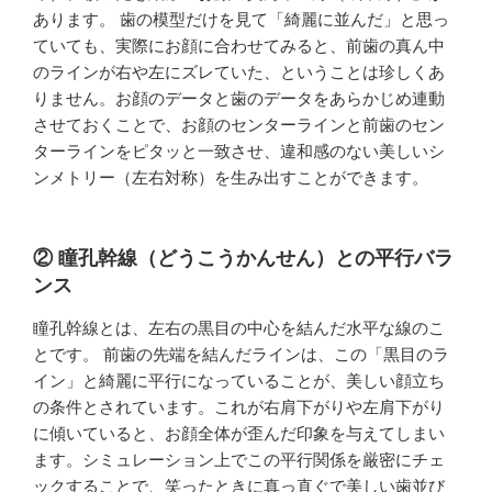
あります。 歯の模型だけを見て「綺麗に並んだ」と思っ
ていても、実際にお顔に合わせてみると、前歯の真ん中
のラインが右や左にズレていた、ということは珍しくあ
りません。お顔のデータと歯のデータをあらかじめ連動
させておくことで、お顔のセンターラインと前歯のセン
ターラインをピタッと一致させ、違和感のない美しいシ
ンメトリー（左右対称）を生み出すことができます。
② 瞳孔幹線（どうこうかんせん）との平行バラ
ンス
瞳孔幹線とは、左右の黒目の中心を結んだ水平な線のこ
とです。 前歯の先端を結んだラインは、この「黒目のラ
イン」と綺麗に平行になっていることが、美しい顔立ち
の条件とされています。これが右肩下がりや左肩下がり
に傾いていると、お顔全体が歪んだ印象を与えてしまい
ます。シミュレーション上でこの平行関係を厳密にチェ
ックすることで、笑ったときに真っ直ぐで美しい歯並び