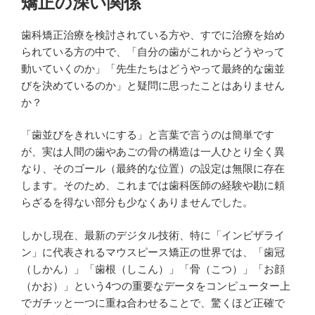
矯正の深い関係
歯科矯正治療を検討されている方や、すでに治療を始め
られている方の中で、「自分の歯がこれからどうやって
動いていくのか」「先生たちはどうやって最終的な歯並
びを決めているのか」と疑問に思ったことはありません
か？
「歯並びをきれいにする」と言葉で言うのは簡単です
が、実は人間の歯やあごの骨の構造は一人ひとり全く異
なり、そのゴール（最終的な位置）の設定は無限に存在
します。そのため、これまでは歯科医師の経験や勘に頼
らざるを得ない部分も少なくありませんでした。
しかし現在、最新のデジタル技術、特に「インビザライ
ン」に代表されるマウスピース矯正の世界では、「歯冠
（しかん）」「歯根（しこん）」「骨（こつ）」「お顔
（かお）」という4つの重要なデータをコンピューター上
でガチッと一つに重ね合わせることで、驚くほど正確で