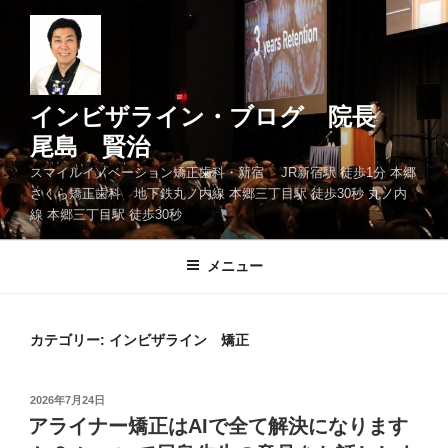
コ
ン
テ
ン
ツ
インビザライン・ブログ 院長
へ
尾島 賢治
ス
スマイルイノベーション矯正歯科・新宿 JR新宿駅 徒歩1分 本郷
キ
さくら矯正歯科 地下鉄丸ノ内線 本郷三丁目駅 徒歩30秒 丸ノ内
ッ
線 本郷三丁目駅 徒歩30秒
プ
メニュー
カテゴリー: インビザライン 矯正
投
2026年7月24日
稿
アライナー矯正はAIで全て解決になります
日: