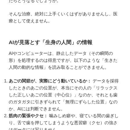
たらどうなるでしょうか。
そんな治療、絶対に上手くいくはずがありませんし、医
療として使えません。
AIが見落とす「生身の人間」の情報
AIやコンピューターは、静止したデータ（その瞬間の
形）を処理するのは得意ですが、以下のような「生きた
人間の動的な情報」を読み取ることができません。
あごの関節が、実際にどう動いているか：
データを採得
したときのあごの位置が、本当にその人の「リラックス
した正しいあごの位置（中心位）」なのか、それとも歯
のガタガタに引きずられて「無理にずらした位置」なの
か、AIには判断できません。
筋肉の緊張やクセ：
噛みしめ癖や、寝ている間の歯ぎし
り、舌で歯を押してしまうような悪習癖（クセ）の強さ
はデータには写りません。