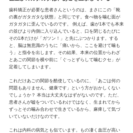
歯科矯正が必要な患者さんというのは、まさにこの「靴
の裏がガタガタな状態」と同じです。食べ物を噛む面が
ガタガタに歪んでいるのです。 例えば、歯が1本でも本来
の並びより内側に入り込んでいると、口を閉じるたびに
その1本だけが「ガツン！」と先にぶつかります。する
と、脳は無意識のうちに「痛いから、ここを避けて噛も
う」と指令を出します。その結果、本来の位置からわざ
とあごの関節を横や前に「ぐっとずらして噛むクセ」が
定着してしまいます。
これだけあごの関節を酷使しているのに、「あごは何の
問題もありません、健康です」という方がおかしくない
でしょうか？ 本当は大丈夫なはずがないのです。ただ、
患者さんが嘘をついているわけではなく、生まれてから
ずっとその噛み合わせで生きているから、麻痺して気づ
いていないだけなのです。
これは内科の病気とも似ています。もの凄く血圧が高い