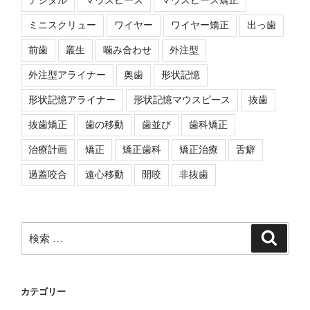
ミニスクリュー
ワイヤー
ワイヤー矯正
出っ歯
前歯
叢生
噛み合わせ
外注型
外注型アライナー
奥歯
形状記憶
形状記憶アライナー
形状記憶マウスピース
抜歯
抜歯矯正
歯の移動
歯並び
歯科矯正
治療計画
矯正
矯正歯科
矯正治療
舌癖
過蓋咬合
遠心移動
開咬
非抜歯
検
検
索
索:
カテゴリー