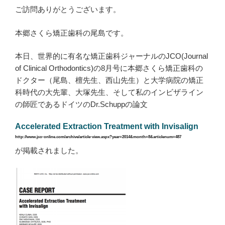
ご訪問ありがとうございます。
本郷さくら矯正歯科の尾島です。
本日、世界的に有名な矯正歯科ジャーナルのJCO(Journal
of Clinical Orthodontics)の
8月号に本郷さくら矯正歯科の
ドクター（尾島、檀先生、西山先生）と大学病院の矯正
科時代の大先輩、大塚先生、そして私のインビザライン
の師匠であるドイツのDr.Schuppの論文
Accelerated Extraction Treatment with Invisalign
http://www.jco-online.com/archive/article-view.aspx?year=2014&month=8&articlenum=487
が掲載されました。