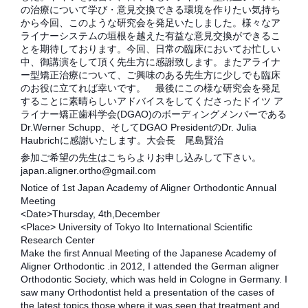
の治療について学び・意見交換できる環境を作りたい気持ち
から今回、このような研究会を発足いたしました。様々なア
ライナーシステムの垣根を越えた有益な意見交換ができるこ
とを期待しております。今回、日常の臨床においてお忙しい
中、御講演をして頂く先生方に感謝致します。またアライナ
ー型矯正治療について、ご興味のある先生方に少しでも臨床
のお役に立てれば幸いです。 最後にこの
様な研究会を発足
することに素晴らしいアドバイスをしてくださったドイツ ア
ライナー矯正歯科学会(DGAO)のボーディングメンバーである
Dr.Werner Schupp、そしてDGAO PresidentのDr. Julia
Haubrichに感謝いたします。大会長 尾島賢治
参加ご希望の先生はこちらよりお申し込みして下さい。
japan.aligner.ortho@gmail.com
Notice of 1st Japan Academy of Aligner Orthodontic Annual
Meeting
<Date>Thursday, 4th,December
<Place> University of Tokyo Ito International Scientific
Research Center
Make the first Annual Meeting of the Japanese Academy of
Aligner Orthodontic .in 2012, I attended the German aligner
Orthodontic Society, which was held in Cologne in Germany. I
saw many Orthodontist held a presentation of the cases of
the latest topics those where it was seen that treatment and