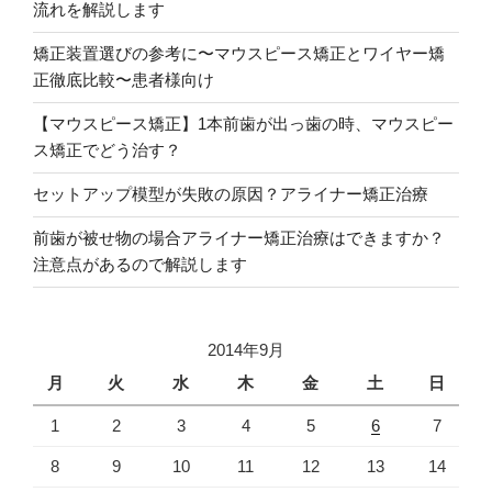
流れを解説します
矯正装置選びの参考に〜マウスピース矯正とワイヤー矯
正徹底比較〜患者様向け
【マウスピース矯正】1本前歯が出っ歯の時、マウスピー
ス矯正でどう治す？
セットアップ模型が失敗の原因？アライナー矯正治療
前歯が被せ物の場合アライナー矯正治療はできますか？
注意点があるので解説します
2014年9月
月
火
水
木
金
土
日
1
2
3
4
5
6
7
8
9
10
11
12
13
14