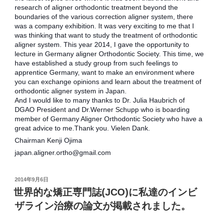
research of aligner orthodontic treatment beyond the
boundaries of the various correction aligner system, there
was a company exhibition. It was very exciting to me that I
was thinking that want to study the treatment of orthodontic
aligner system. This year 2014, I gave the opportunity to
lecture in Germany aligner Orthodontic Society. This time, we
have established a study group from such feelings to
apprentice Germany, want to make an environment where
you can exchange opinions and learn about the treatment of
orthodontic aligner system in Japan.
And I would like to many thanks to Dr. Julia Haubrich of
DGAO President and Dr.Werner Schupp who is boarding
member of Germany Aligner Orthodontic Society who have a
great advice to me.Thank you. Vielen Dank.
Chairman Kenji Ojima
japan.aligner.ortho@gmail.com
投
2014年9月6日
稿
世界的な矯正専門誌(JCO)に私達のインビ
日:
ザライン治療の論文が掲載されました。