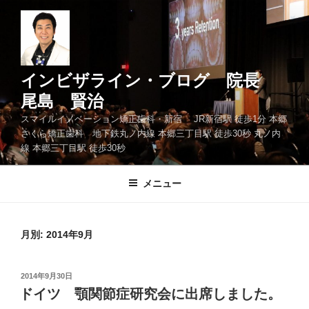
コ
ン
テ
ン
ツ
インビザライン・ブログ 院長
へ
尾島 賢治
ス
スマイルイノベーション矯正歯科・新宿 JR新宿駅 徒歩1分 本郷
キ
さくら矯正歯科 地下鉄丸ノ内線 本郷三丁目駅 徒歩30秒 丸ノ内
ッ
線 本郷三丁目駅 徒歩30秒
プ
メニュー
月別: 2014年9月
投
2014年9月30日
稿
ドイツ 顎関節症研究会に出席しました。
日: