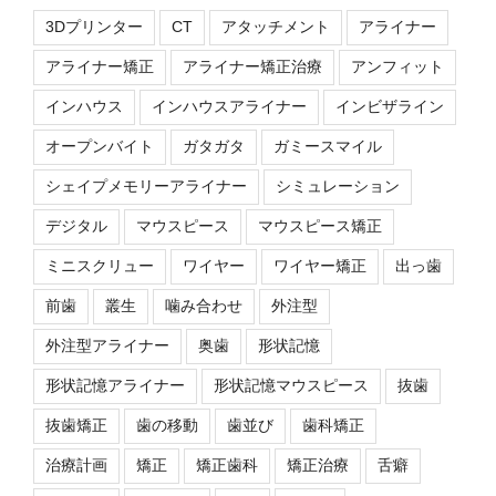
3Dプリンター
CT
アタッチメント
アライナー
アライナー矯正
アライナー矯正治療
アンフィット
インハウス
インハウスアライナー
インビザライン
オープンバイト
ガタガタ
ガミースマイル
シェイプメモリーアライナー
シミュレーション
デジタル
マウスピース
マウスピース矯正
ミニスクリュー
ワイヤー
ワイヤー矯正
出っ歯
前歯
叢生
噛み合わせ
外注型
外注型アライナー
奥歯
形状記憶
形状記憶アライナー
形状記憶マウスピース
抜歯
抜歯矯正
歯の移動
歯並び
歯科矯正
治療計画
矯正
矯正歯科
矯正治療
舌癖