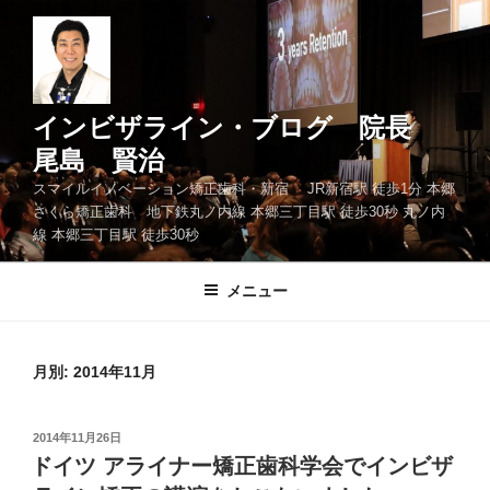
コ
ン
テ
ン
ツ
インビザライン・ブログ 院長
へ
尾島 賢治
ス
スマイルイノベーション矯正歯科・新宿 JR新宿駅 徒歩1分 本郷
キ
さくら矯正歯科 地下鉄丸ノ内線 本郷三丁目駅 徒歩30秒 丸ノ内
ッ
線 本郷三丁目駅 徒歩30秒
プ
メニュー
月別: 2014年11月
投
2014年11月26日
稿
ドイツ アライナー矯正歯科学会でインビザ
日: