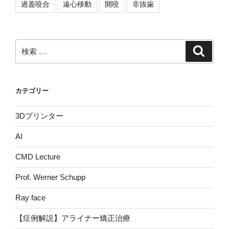
過蓋咬合
遠心移動
開咬
非抜歯
検
検
索
索:
カテゴリー
3Dプリンター
AI
CMD Lecture
Prof. Werner Schupp
Ray face
【症例解説】アライナー矯正治療