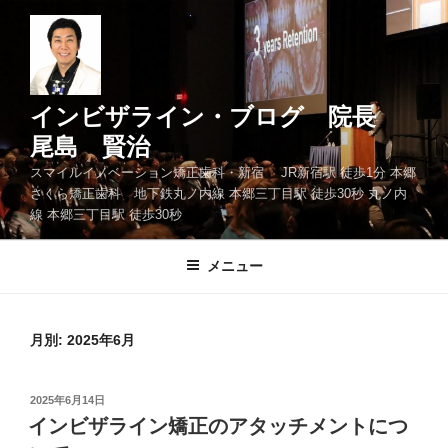
コ
ン
テ
ン
ツ
インビザライン・ブログ 院長
へ
尾島 賢治
ス
スマイルイノベーション矯正歯科・新宿 JR新宿駅 徒歩1分 本郷
キ
さくら矯正歯科 地下鉄丸ノ内線 本郷三丁目駅 徒歩30秒 丸ノ内
ッ
線 本郷三丁目駅 徒歩30秒
プ
メニュー
月別: 2025年6月
投
2025年6月14日
稿
インビザライン矯正のアタッチメントにつ
日: