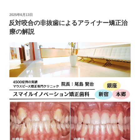
投
2025年6月13日
稿
反対咬合の非抜歯によるアライナー矯正治
日:
療の解説