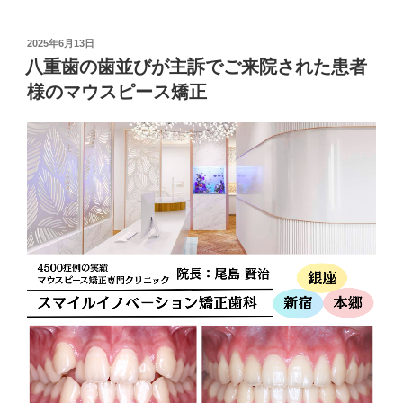
投
2025年6月13日
稿
八重歯の歯並びが主訴でご来院された患者
日:
様のマウスピース矯正