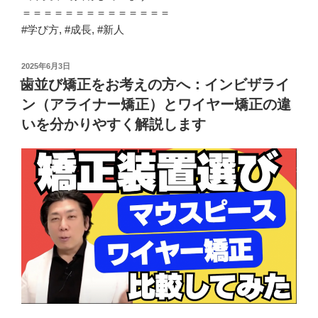
＝＝＝＝＝＝＝＝＝＝＝＝＝＝
#学び方, #成長, #新人
投
2025年6月3日
稿
歯並び矯正をお考えの方へ：インビザライ
日:
ン（アライナー矯正）とワイヤー矯正の違
いを分かりやすく解説します