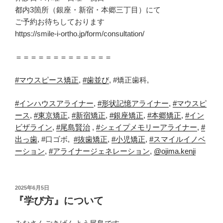
都内3箇所（銀座・新宿・本郷三丁目）にて
ご予約お待ちしております
https://smile-i-ortho.jp/form/consultation/
＝＝＝＝＝＝＝＝＝＝＝＝＝
#マウスピース矯正
,
#歯並び
, #矯正歯科,
#
インハウスアライナー
,
#
形状記憶アライナー
,
#
マウスピ
ース
,
#
東京矯正
,
#
新宿矯正
,
#
銀座矯正
,
#
本郷矯正
,
#
イン
ビザライン
,
#
尾島賢治
,
#
シェイプメモリーアライナー
,
#
出っ歯
, #
口ゴボ
,
#
抜歯矯正
,
#
小児矯正
,
#
スマイルイノベ
ーション
,
#
アライナージェネレーション
,
@ojima.kenji
投
2025年6月5日
稿
『学び方』について
日: