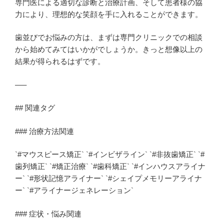
専門医による適切な診断と治療計画、そして患者様の協
力により、理想的な笑顔を手に入れることができます。
歯並びでお悩みの方は、まずは専門クリニックでの相談
から始めてみてはいかがでしょうか。きっと想像以上の
結果が得られるはずです。
—–
## 関連タグ
### 治療方法関連
`#マウスピース矯正` `#インビザライン` `#非抜歯矯正` `#
歯列矯正` `#矯正治療` `#歯科矯正` `#インハウスアライナ
ー` `#形状記憶アライナー` `#シェイプメモリーアライナ
ー` `#アライナージェネレーション`
### 症状・悩み関連