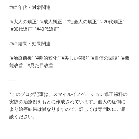
### 年代・対象関連
`#大人の矯正` `#成人矯正` `#社会人の矯正` `#20代矯正`
`#30代矯正` `#40代矯正`
### 結果・効果関連
`#治療前後` `#劇的変化` `#美しい笑顔` `#自信の回復` `#機
能改善` `#見た目改善`
—–
*このブログ記事は、スマイルイノベーション矯正歯科の
実際の治療例をもとに作成されています。個人の症例に
より治療結果は異なりますので、詳しくは専門医にご相
談ください。