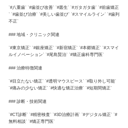
`#八重歯` `#歯並び改善` `#叢生` `#ガタガタ歯` `#前歯矯正
` `#歯並び治療` `#美しい歯並び` `#スマイルライン` `#歯列
不正`
### 地域・クリニック関連
`#東京矯正` `#銀座矯正` `#新宿矯正` `#本郷矯正` `#スマイ
ルイノベーション` `#尾島賢治` `#矯正歯科専門医`
### 治療特徴関連
`#目立たない矯正` `#透明マウスピース` `#取り外し可能`
`#痛みの少ない矯正` `#快適な矯正治療` `#短期間矯正`
### 診断・技術関連
`#CT診断` `#精密検査` `#3D治療計画` `#デジタル矯正` `#
無料相談` `#矯正専門医`