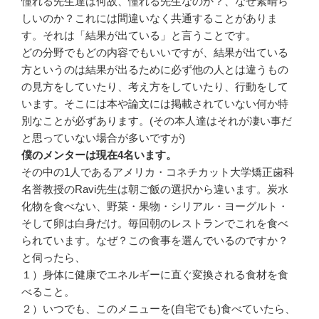
憧れる先生達は何故、憧れる先生なのか？、なぜ素晴ら
しいのか？これには間違いなく共通することがありま
す。それは「結果が出ている」と言うことです。
どの分野でもどの内容でもいいですが、結果が出ている
方というのは結果が出るために必ず他の人とは違うもの
の見方をしていたり、考え方をしていたり、行動をして
います。そこには本や論文には掲載されていない何か特
別なことが必ずあります。(その本人達はそれが凄い事だ
と思っていない場合が多いですが)
僕のメンターは現在4名います。
その中の1人であるアメリカ・コネチカット大学矯正歯科
名誉教授のRavi先生は朝ご飯の選択から違います。炭水
化物を食べない、野菜・果物・シリアル・ヨーグルト・
そして卵は白身だけ。毎回朝のレストランでこれを食べ
られています。なぜ？この食事を選んでいるのですか？
と伺ったら、
１）身体に健康でエネルギーに直ぐ変換される食材を食
べること。
２）いつでも、このメニューを(自宅でも)食べていたら、