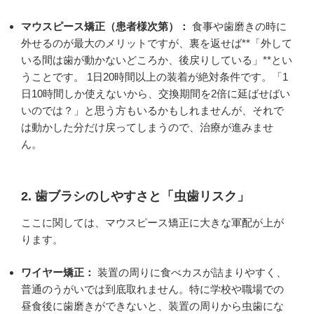
マウスピース矯正（患者様次第）：
食事や歯磨きの時に
外せるのが最大のメリットですが、裏を返せば**「外して
いる間は歯が動かないどころか、後戻りしている」**とい
うことです。 1日20時間以上の装着が絶対条件です。「1
日10時間しか使えないから、交換期間を2倍に延ばせばい
いのでは？」と思う方もいるかもしれませんが、それで
は動かした分だけ戻ってしまうので、治療が進みませ
ん。
2. 歯ブラシのしやすさと「虫歯リスク」
ここに関しては、マウスピース矯正に大きな軍配が上が
ります。
ワイヤー矯正：
装置の周りに食べカスが詰まりやすく、
普通のうがいでは到底取れません。特に学校や職場での
昼食後に歯磨きができないと、装置の周りから虫歯にな