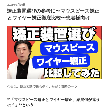
投
2026年7月16日
稿
矯正装置選びの参考に〜マウスピース矯正
日:
とワイヤー矯正徹底比較〜患者様向け
今日は、矯正相談で最も多くいただく質問の一つ
**「マウスピース矯正とワイヤー矯正、結局何が違う
の？」**という