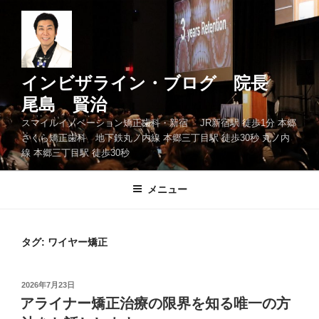
コ
ン
テ
ン
ツ
インビザライン・ブログ 院長
へ
尾島 賢治
ス
スマイルイノベーション矯正歯科・新宿 JR新宿駅 徒歩1分 本郷
キ
さくら矯正歯科 地下鉄丸ノ内線 本郷三丁目駅 徒歩30秒 丸ノ内
ッ
線 本郷三丁目駅 徒歩30秒
プ
メニュー
タグ: ワイヤー矯正
投
2026年7月23日
稿
アライナー矯正治療の限界を知る唯一の方
日: