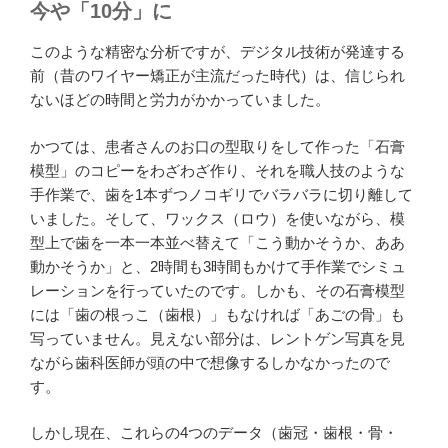
今や「10分」に
このような精密な分析ですが、デジタル技術が発達する
前（昔のワイヤー矯正が主流だった時代）は、信じられ
ないほどの時間と労力がかかっていました。
かつては、患者さんのお口の型取りをして作った「石膏
模型」のコピーをわざわざ作り、それを職人技のような
手作業で、歯を1本ずつノコギリでバラバラに切り離して
いました。そして、ワックス（ロウ）を使いながら、模
型上で歯を一本一本並べ替えて「こう動かそうか、ああ
動かそうか」と、2時間も3時間もかけて手作業でシミュ
レーションを行っていたのです。しかも、その石膏模型
には「歯の根っこ（歯根）」もなければ「あごの骨」も
写っていません。見えない部分は、レントゲン写真を見
ながら歯科医師が頭の中で想像するしかなかったので
す。
しかし現在、これらの4つのデータ（歯冠・歯根・骨・