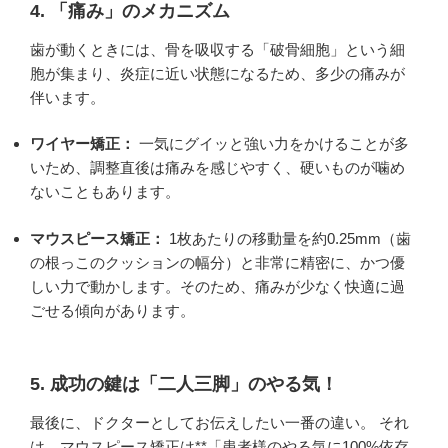
4. 「痛み」のメカニズム
歯が動くときには、骨を吸収する「破骨細胞」という細
胞が集まり、炎症に近い状態になるため、多少の痛みが
伴います。
ワイヤー矯正：
一気にグイッと強い力をかけることが多
いため、調整直後は痛みを感じやすく、硬いものが噛め
ないこともあります。
マウスピース矯正：
1枚あたりの移動量を約0.25mm（歯
の根っこのクッションの幅分）と非常に精密に、かつ優
しい力で動かします。そのため、痛みが少なく快適に過
ごせる傾向があります。
5. 成功の鍵は「二人三脚」のやる気！
最後に、ドクターとしてお伝えしたい一番の違い。 それ
は、マウスピース矯正は**「患者様のやる気に100%依存