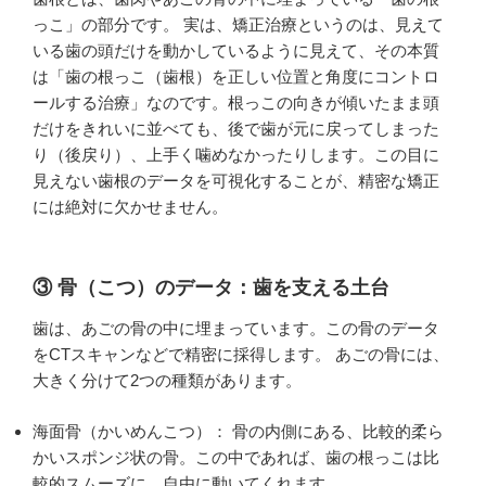
っこ」の部分です。 実は、矯正治療というのは、見えて
いる歯の頭だけを動かしているように見えて、その本質
は「歯の根っこ（歯根）を正しい位置と角度にコントロ
ールする治療」なのです。根っこの向きが傾いたまま頭
だけをきれいに並べても、後で歯が元に戻ってしまった
り（後戻り）、上手く噛めなかったりします。この目に
見えない歯根のデータを可視化することが、精密な矯正
には絶対に欠かせません。
③ 骨（こつ）のデータ：歯を支える土台
歯は、あごの骨の中に埋まっています。この骨のデータ
をCTスキャンなどで精密に採得します。 あごの骨には、
大きく分けて2つの種類があります。
海面骨（かいめんこつ）： 骨の内側にある、比較的柔ら
かいスポンジ状の骨。この中であれば、歯の根っこは比
較的スムーズに、自由に動いてくれます。