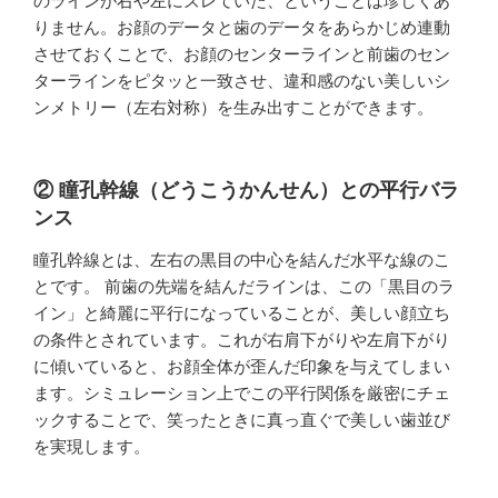
のラインが右や左にズレていた、ということは珍しくあ
りません。お顔のデータと歯のデータをあらかじめ連動
させておくことで、お顔のセンターラインと前歯のセン
ターラインをピタッと一致させ、違和感のない美しいシ
ンメトリー（左右対称）を生み出すことができます。
② 瞳孔幹線（どうこうかんせん）との平行バラ
ンス
瞳孔幹線とは、左右の黒目の中心を結んだ水平な線のこ
とです。 前歯の先端を結んだラインは、この「黒目のラ
イン」と綺麗に平行になっていることが、美しい顔立ち
の条件とされています。これが右肩下がりや左肩下がり
に傾いていると、お顔全体が歪んだ印象を与えてしまい
ます。シミュレーション上でこの平行関係を厳密にチェ
ックすることで、笑ったときに真っ直ぐで美しい歯並び
を実現します。