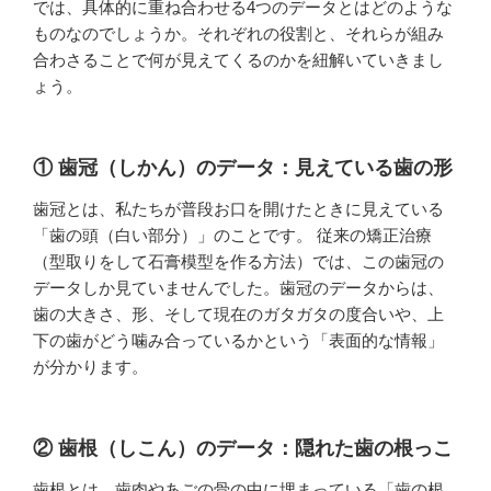
では、具体的に重ね合わせる4つのデータとはどのような
ものなのでしょうか。それぞれの役割と、それらが組み
合わさることで何が見えてくるのかを紐解いていきまし
ょう。
① 歯冠（しかん）のデータ：見えている歯の形
歯冠とは、私たちが普段お口を開けたときに見えている
「歯の頭（白い部分）」のことです。 従来の矯正治療
（型取りをして石膏模型を作る方法）では、この歯冠の
データしか見ていませんでした。歯冠のデータからは、
歯の大きさ、形、そして現在のガタガタの度合いや、上
下の歯がどう噛み合っているかという「表面的な情報」
が分かります。
② 歯根（しこん）のデータ：隠れた歯の根っこ
歯根とは、歯肉やあごの骨の中に埋まっている「歯の根