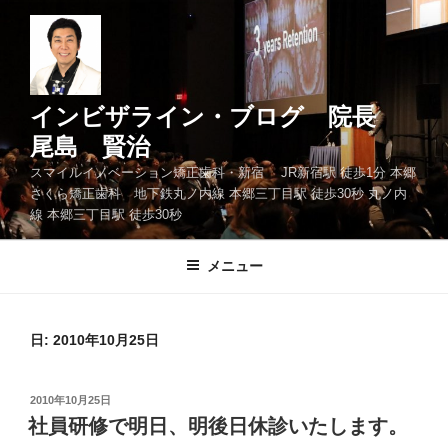
コ
ン
テ
ン
ツ
インビザライン・ブログ 院長
へ
尾島 賢治
ス
スマイルイノベーション矯正歯科・新宿 JR新宿駅 徒歩1分 本郷
キ
さくら矯正歯科 地下鉄丸ノ内線 本郷三丁目駅 徒歩30秒 丸ノ内
ッ
線 本郷三丁目駅 徒歩30秒
プ
メニュー
日: 2010年10月25日
投
2010年10月25日
稿
社員研修で明日、明後日休診いたします。
日: