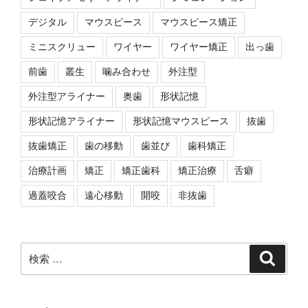
デジタル
マウスピース
マウスピース矯正
ミニスクリュー
ワイヤー
ワイヤー矯正
出っ歯
前歯
叢生
噛み合わせ
外注型
外注型アライナー
奥歯
形状記憶
形状記憶アライナー
形状記憶マウスピース
抜歯
抜歯矯正
歯の移動
歯並び
歯科矯正
治療計画
矯正
矯正歯科
矯正治療
舌癖
過蓋咬合
遠心移動
開咬
非抜歯
検
検
索
索: