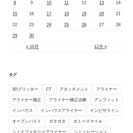
8
9
10
11
12
13
14
15
16
17
18
19
20
21
22
23
24
25
26
27
28
29
30
« 10月
12月 »
タグ
3Dプリンター
CT
アタッチメント
アライナー
アライナー矯正
アライナー矯正治療
アンフィット
インハウス
インハウスアライナー
インビザライン
オープンバイト
ガタガタ
ガミースマイル
シェイプメモリーアライナー
シミュレーション