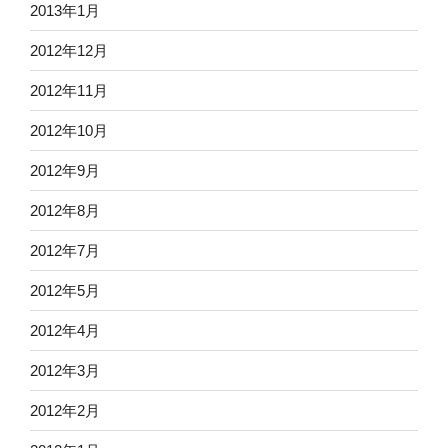
2013年1月
2012年12月
2012年11月
2012年10月
2012年9月
2012年8月
2012年7月
2012年5月
2012年4月
2012年3月
2012年2月