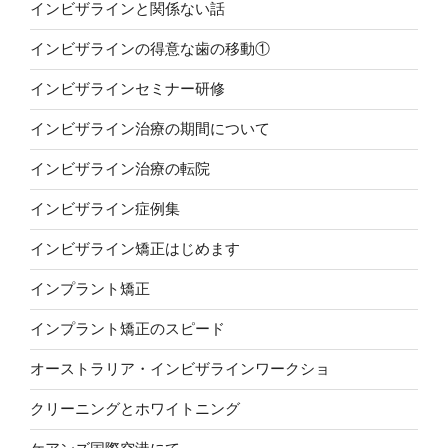
インビザラインと関係ない話
インビザラインの得意な歯の移動①
インビザラインセミナー研修
インビザライン治療の期間について
インビザライン治療の転院
インビザライン症例集
インビザライン矯正はじめます
インプラント矯正
インプラント矯正のスピード
オーストラリア・インビザラインワークショ
クリーニングとホワイトニング