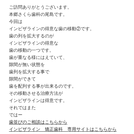
ご訪問ありがとうございます。
本郷さくら歯科の尾島です。
今回は
インビザラインの得意な歯の移動②です。
歯の列を拡大するのが
インビザラインの得意な
歯の移動の一つです。
歯が重なる様にはえていて、
隙間が無い状態を
歯列を拡大する事で
隙間ができて
歯を配列する事が出来るのです。
その移動させる治療方法が
インビザラインは得意です。
それではまた
ではー
歯並びのご相談はこちらから
インビザライン 矯正歯科 専用サイトはこちらから