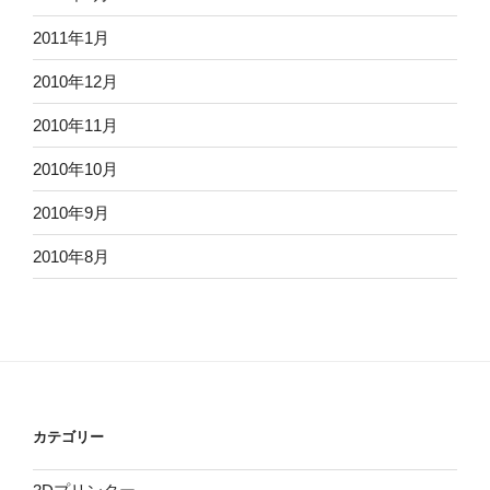
2011年1月
2010年12月
2010年11月
2010年10月
2010年9月
2010年8月
カテゴリー