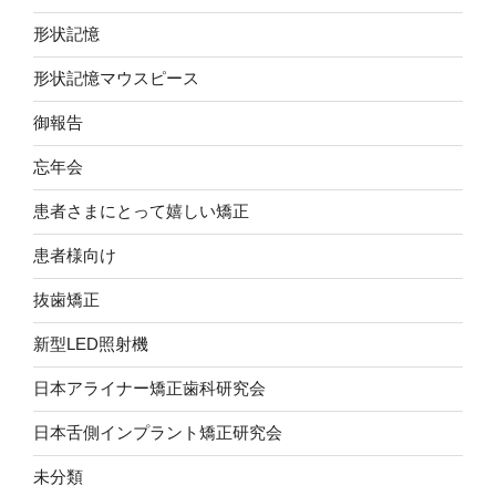
形状記憶
形状記憶マウスピース
御報告
忘年会
患者さまにとって嬉しい矯正
患者様向け
抜歯矯正
新型LED照射機
日本アライナー矯正歯科研究会
日本舌側インプラント矯正研究会
未分類