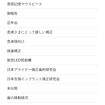
形状記憶マウスピース
御報告
忘年会
患者さまにとって嬉しい矯正
患者様向け
抜歯矯正
新型LED照射機
日本アライナー矯正歯科研究会
日本舌側インプラント矯正研究会
未分類
歯の移動様式