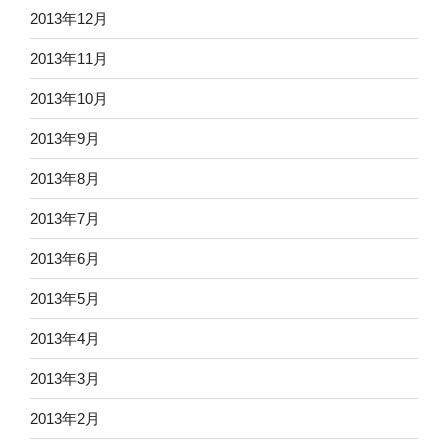
2013年12月
2013年11月
2013年10月
2013年9月
2013年8月
2013年7月
2013年6月
2013年5月
2013年4月
2013年3月
2013年2月