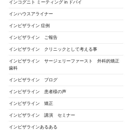
インコグニト ミーティング in ドバイ
インハウスアライナー
インビザライン 症例
インビザライン ご報告
インビザライン クリニックとして考える事
インビザライン サージェリーファースト 外科的矯正
歯科
インビザライン ブログ
インビザライン 患者様の声
インビザライン 矯正
インビザライン 講演 セミナー
インビザラインあるある