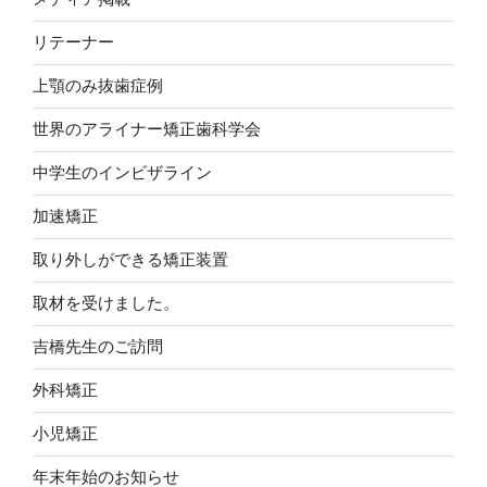
リテーナー
上顎のみ抜歯症例
世界のアライナー矯正歯科学会
中学生のインビザライン
加速矯正
取り外しができる矯正装置
取材を受けました。
吉橋先生のご訪問
外科矯正
小児矯正
年末年始のお知らせ