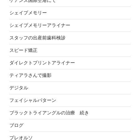
ケアンズ国際空港にて
シェイプメモリー
シェイプメモリーアライナー
スタッフの出産前歯科検診
スピード矯正
ダイレクトプリントアライナー
ティアラさんで撮影
デジタル
フェイシャルパターン
ブラックトライアングルの治療 続き
ブログ
プレオルソ