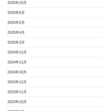
2025年10月
2025年6月
2025年5月
2025年4月
2025年3月
2024年12月
2024年11月
2024年10月
2023年12月
2023年11月
2023年10月