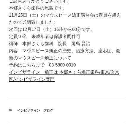
ご訪問ありがとうございます。
本郷さくら歯科の尾島です。
11月26日（土）のマウスピース矯正講習会は定員を超え
たので〆切致しました。
次回は12月17日（土）16時から60分です。
定員10名 未成年者は保護者同伴可
講師 本郷さくら歯科 院長 尾島 賢治
内容 マウスピース矯正の歴史、治療方法、適応症、最
新のマウスピース矯正について
予約はこちらまで 03-5800-0010
インビザライン 矯正は 本郷さくら矯正歯科/東京/文京
区/インビザライン専門
カ
インビザライン ブログ
テ
ゴ
リ
ー