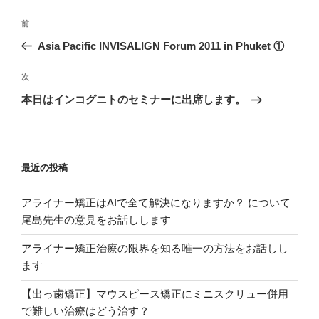
投
過
前
稿
去
Asia Pacific INVISALIGN Forum 2011 in Phuket ①
ナ
の
ビ
投
次
次
稿
ゲ
の
本日はインコグニトのセミナーに出席します。
投
ー
稿
シ
ョ
最近の投稿
ン
アライナー矯正はAIで全て解決になりますか？ について
尾島先生の意見をお話しします
アライナー矯正治療の限界を知る唯一の方法をお話しし
ます
【出っ歯矯正】マウスピース矯正にミニスクリュー併用
で難しい治療はどう治す？