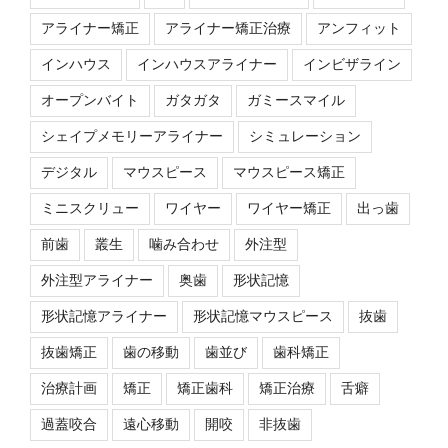
アライナー矯正
アライナー矯正治療
アンフィット
インハウス
インハウスアライナー
インビザライン
オープンバイト
ガタガタ
ガミースマイル
シェイプメモリーアライナー
シミュレーション
デジタル
マウスピース
マウスピース矯正
ミニスクリュー
ワイヤー
ワイヤー矯正
出っ歯
前歯
叢生
噛み合わせ
外注型
外注型アライナー
奥歯
形状記憶
形状記憶アライナー
形状記憶マウスピース
抜歯
抜歯矯正
歯の移動
歯並び
歯科矯正
治療計画
矯正
矯正歯科
矯正治療
舌癖
過蓋咬合
遠心移動
開咬
非抜歯