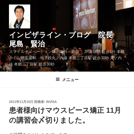
コ
ン
テ
ン
ツ
インビザライン・ブログ 院長
へ
尾島 賢治
ス
スマイルイノベーション矯正歯科・新宿 JR新宿駅 徒歩1分 本郷
キ
さくら矯正歯科 地下鉄丸ノ内線 本郷三丁目駅 徒歩30秒 丸ノ内
ッ
線 本郷三丁目駅 徒歩30秒
プ
メニュー
投
2011年11月10日
投稿者:
INVISA
稿
患者様向けマウスピース矯正 11月
日:
の講習会〆切りました。