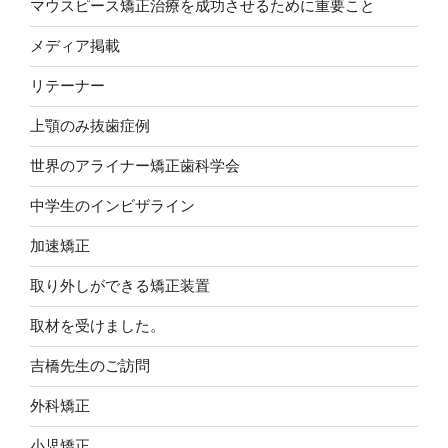
マウスピース矯正治療を成功させるために重要こと
メディア掲載
リテーナー
上顎のみ抜歯症例
世界のアライナー矯正歯科学会
中学生のインビザライン
加速矯正
取り外しができる矯正装置
取材を受けました。
吉橋先生のご訪問
外科矯正
小児矯正