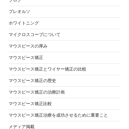
プレオルソ
ホワイトニング
マイクロスコープについて
マウスピースの厚み
マウスピース矯正
マウスピース矯正とワイヤー矯正の比較
マウスピース矯正の歴史
マウスピース矯正の治療計画
マウスピース矯正比較
マウスピース矯正治療を成功させるために重要こと
メディア掲載