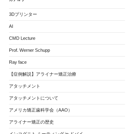
3Dプリンター
AI
CMD Lecture
Prof. Werner Schupp
Ray face
【症例解説】アライナー矯正治療
アタッチメント
アタッチメントについて
アメリカ矯正歯科学会（AAO）
アライナー矯正の歴史
インコグニト ミーティング in ドバイ