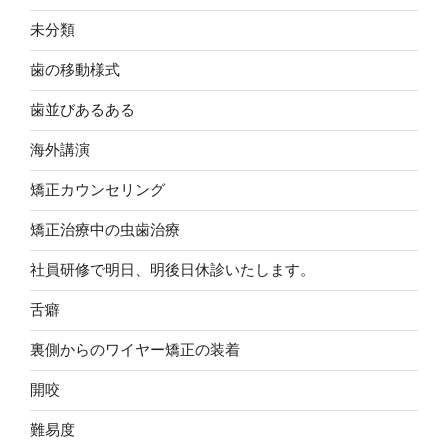
未分類
歯の移動様式
歯並びあるある
海外講演
矯正カウンセリング
矯正治療中の虫歯治療
社員研修で明日、明後日休診いたします。
舌癖
裏側からのワイヤー矯正の装着
開咬
難易度