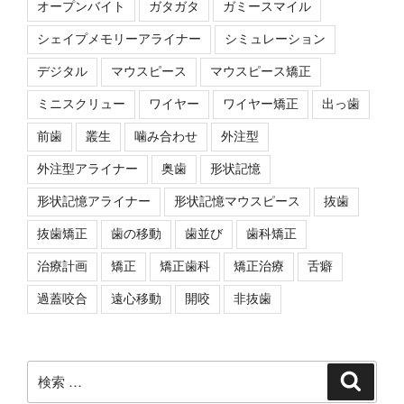
オープンバイト
ガタガタ
ガミースマイル
シェイプメモリーアライナー
シミュレーション
デジタル
マウスピース
マウスピース矯正
ミニスクリュー
ワイヤー
ワイヤー矯正
出っ歯
前歯
叢生
噛み合わせ
外注型
外注型アライナー
奥歯
形状記憶
形状記憶アライナー
形状記憶マウスピース
抜歯
抜歯矯正
歯の移動
歯並び
歯科矯正
治療計画
矯正
矯正歯科
矯正治療
舌癖
過蓋咬合
遠心移動
開咬
非抜歯
検
検
索
索: