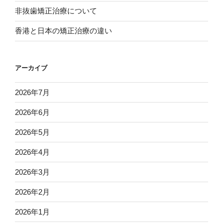
非抜歯矯正治療について
香港と日本の矯正治療の違い
アーカイブ
2026年7月
2026年6月
2026年5月
2026年4月
2026年3月
2026年2月
2026年1月