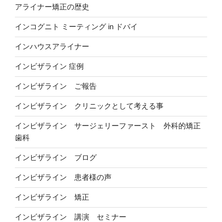
アライナー矯正の歴史
インコグニト ミーティング in ドバイ
インハウスアライナー
インビザライン 症例
インビザライン ご報告
インビザライン クリニックとして考える事
インビザライン サージェリーファースト 外科的矯正
歯科
インビザライン ブログ
インビザライン 患者様の声
インビザライン 矯正
インビザライン 講演 セミナー