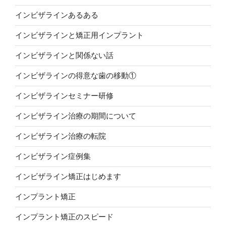
インビザラインあるある
インビザラインと矯正用インプラント
インビザラインと関係ない話
インビザラインの得意な歯の移動①
インビザラインセミナー研修
インビザライン治療の期間について
インビザライン治療の転院
インビザライン症例集
インビザライン矯正はじめます
インプラント矯正
インプラント矯正のスピード