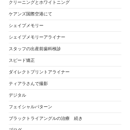
クリーニングとホワイトニング
ケアンズ国際空港にて
シェイプメモリー
シェイプメモリーアライナー
スタッフの出産前歯科検診
スピード矯正
ダイレクトプリントアライナー
ティアラさんで撮影
デジタル
フェイシャルパターン
ブラックトライアングルの治療 続き
ブログ