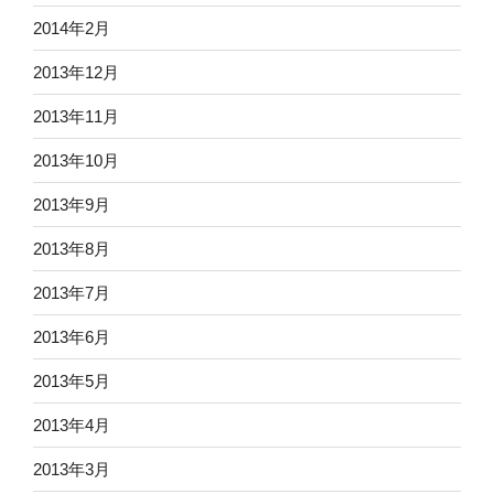
2014年2月
2013年12月
2013年11月
2013年10月
2013年9月
2013年8月
2013年7月
2013年6月
2013年5月
2013年4月
2013年3月