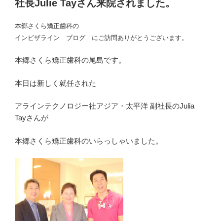
社長Julie Tayさん来院されました。
本郷さくら矯正歯科の
インビザライン ブログ にご訪問ありがとうございます。
本郷さくら矯正歯科の尾島です。
本日は新しく就任された
アラインテクノロジー社アジア・太平洋 副社長のJulia
Tayさんが
本郷さくら矯正歯科のいらっしゃいました。