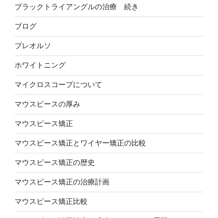
ブラックトライアングルの治療 続き
ブログ
プレオルソ
ホワイトニング
マイクロスコープについて
マウスピースの厚み
マウスピース矯正
マウスピース矯正とワイヤー矯正の比較
マウスピース矯正の歴史
マウスピース矯正の治療計画
マウスピース矯正比較