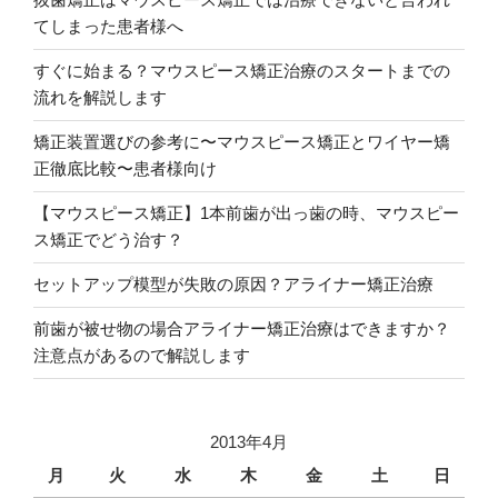
てしまった患者様へ
すぐに始まる？マウスピース矯正治療のスタートまでの
流れを解説します
矯正装置選びの参考に〜マウスピース矯正とワイヤー矯
正徹底比較〜患者様向け
【マウスピース矯正】1本前歯が出っ歯の時、マウスピー
ス矯正でどう治す？
セットアップ模型が失敗の原因？アライナー矯正治療
前歯が被せ物の場合アライナー矯正治療はできますか？
注意点があるので解説します
2013年4月
月
火
水
木
金
土
日