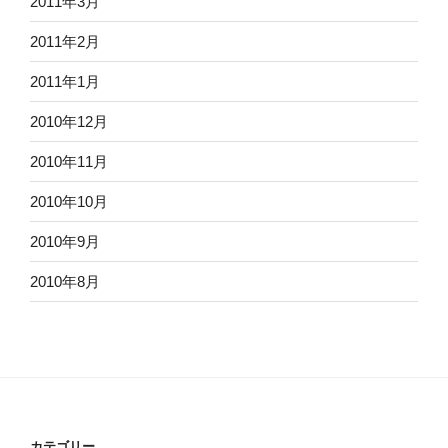
2011年3月
2011年2月
2011年1月
2010年12月
2010年11月
2010年10月
2010年9月
2010年8月
カテゴリー