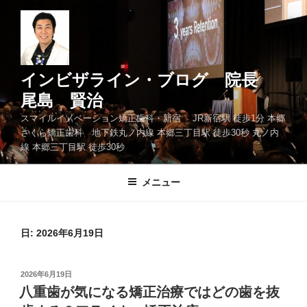
コ
ン
テ
ン
ツ
インビザライン・ブログ 院長
へ
尾島 賢治
ス
スマイルイノベーション矯正歯科・新宿 JR新宿駅 徒歩1分 本郷
キ
さくら矯正歯科 地下鉄丸ノ内線 本郷三丁目駅 徒歩30秒 丸ノ内
ッ
線 本郷三丁目駅 徒歩30秒
プ
メニュー
日: 2026年6月19日
投
2026年6月19日
稿
八重歯が気になる矯正治療ではどの歯を抜
日: