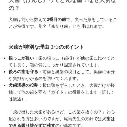
の？
犬歯は前から数えて
3番目の歯
で、尖った形をしているこ
とが特徴です。別名「糸切り歯」とも呼ばれます。
犬歯が特別な理由 3つのポイント
根っこが長い
：歯の根っこ（歯根）が他の歯に比べてと
ても長く、顎の骨にしっかり固定されています。
後ろの歯を守る
：前歯と奥歯の境目として、奥歯に余分
な負担がかかるのを防いでくれます。
犬歯誘導の役割
：横に顎をずらしたとき、犬歯だけが接
触して他の歯を守る「ガイド」の役目をします（詳しく
は後述）。
「飛び出した犬歯があるけど、この歯を抜くの？」と心
配される方は多いのですが、尾島先生の方針では
犬歯は
できる限り抜かずに残す
のが基本です。