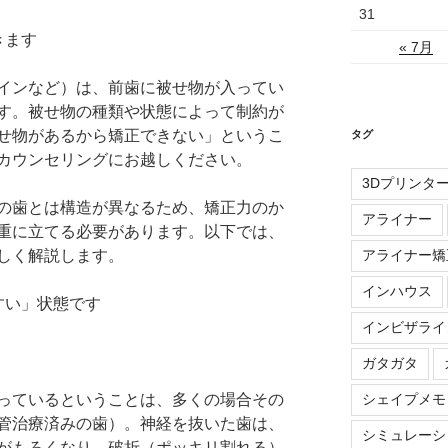
31
きます
« 7月
インなど）は、前歯に被せ物が入ってい
す。被せ物の種類や状態によって制約が
せ物があるから矯正できない」というこ
タグ
カウンセリングにお越しください。
3Dプリンタ
の歯とは構造が異なるため、矯正力のか
アライナー
重に立てる必要があります。以下では、
アライナー矯
しく解説します。
インハウス
すい」状態です
インビザライ
ガタガタ
シェイプメモ
っているということは、多くの場合その
管治療済みの歯）。神経を抜いた歯は、
シミュレーシ
がもろくなり、破折（ポッキリ割れる）