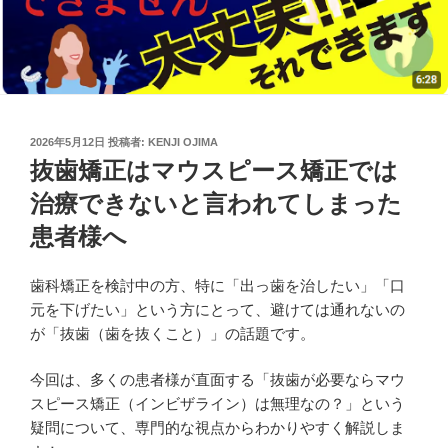
投
2026年5月12日
投稿者:
KENJI OJIMA
稿
抜歯矯正はマウスピース矯正では
日:
治療できないと言われてしまった
患者様へ
歯科矯正を検討中の方、特に「出っ歯を治したい」「口
元を下げたい」という方にとって、避けては通れないの
が「抜歯（歯を抜くこと）」の話題です。
今回は、多くの患者様が直面する「抜歯が必要ならマウ
スピース矯正（インビザライン）は無理なの？」という
疑問について、専門的な視点からわかりやすく解説しま