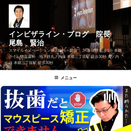
コ
ン
テ
ン
ツ
インビザライン・ブログ 院長
へ
尾島 賢治
ス
スマイルイノベーション矯正歯科・新宿 JR新宿駅 徒歩1分 本郷
キ
さくら矯正歯科 地下鉄丸ノ内線 本郷三丁目駅 徒歩30秒 丸ノ内
ッ
線 本郷三丁目駅 徒歩30秒
プ
メニュー