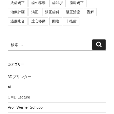
抜歯矯正
歯の移動
歯並び
歯科矯正
治療計画
矯正
矯正歯科
矯正治療
舌癖
過蓋咬合
遠心移動
開咬
非抜歯
検
検
索
索:
カテゴリー
3Dプリンター
AI
CMD Lecture
Prof. Werner Schupp