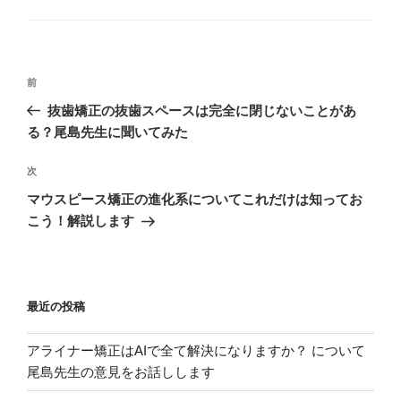
投
過
前
稿
去
抜歯矯正の抜歯スペースは完全に閉じないことがあ
ナ
の
る？尾島先生に聞いてみた
ビ
投
稿
ゲ
次
次
の
ー
マウスピース矯正の進化系についてこれだけは知ってお
投
こう！解説します
シ
稿
ョ
ン
最近の投稿
アライナー矯正はAIで全て解決になりますか？ について
尾島先生の意見をお話しします