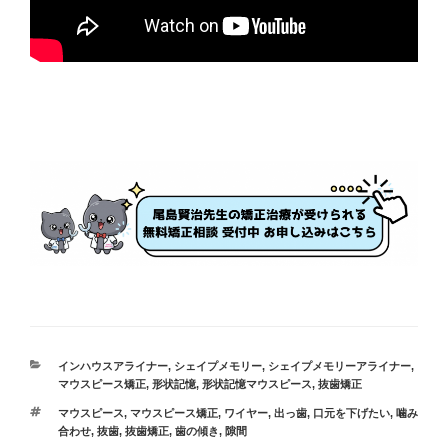
カ
インハウスアライナー
,
シェイプメモリー
,
シェイプメモリーアライナー
,
テ
マウスピース矯正
,
形状記憶
,
形状記憶マウスピース
,
抜歯矯正
ゴ
タ
マウスピース
,
マウスピース矯正
,
ワイヤー
,
出っ歯
,
口元を下げたい
,
噛み
リ
グ
合わせ
,
抜歯
,
抜歯矯正
,
歯の傾き
,
隙間
ー