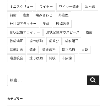
ミニスクリュー
ワイヤー
ワイヤー矯正
出っ歯
前歯
叢生
噛み合わせ
外注型
外注型アライナー
奥歯
形状記憶
形状記憶アライナー
形状記憶マウスピース
抜歯
抜歯矯正
歯の移動
歯並び
歯科矯正
治療計画
矯正
矯正歯科
矯正治療
舌癖
過蓋咬合
遠心移動
開咬
非抜歯
検
検
索
索:
カテゴリー