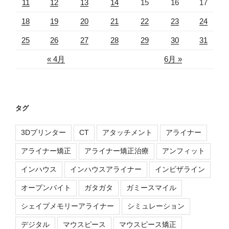
11
12
13
14
15
16
17
18
19
20
21
22
23
24
25
26
27
28
29
30
31
« 4月
6月 »
タグ
3Dプリンター
CT
アタッチメント
アライナー
アライナー矯正
アライナー矯正治療
アンフィット
インハウス
インハウスアライナー
インビザライン
オープンバイト
ガタガタ
ガミースマイル
シェイプメモリーアライナー
シミュレーション
デジタル
マウスピース
マウスピース矯正