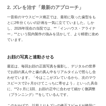
2. ズレを治す「最新のアプローチ」
一昔前のマウスピース矯正では、最初に取った歯型をも
とに2年分くらいの計画を一気に立てていました。しか
し、2026年現在の当院では、**「インハウス・アライナ
ー」**という院内製作の強みを活かして、より精密に攻め
ています。
お顔の写真と連動させる
最近は、毎回お顔の正面写真を撮影し、デジタルの世界
でお顔の真ん中と歯の真ん中をリアルタイムで照らし合
わせています。「今はここがズレているから、次のマウ
スピースで2ヶ月かけてこっちに寄せよう」といった具合
に、**2ヶ月に1回、お顔の正中に合わせて細かく微調整
（プランニング）**をしているんです。
このおかげで、以前よりもズレの修正スピードが格段に