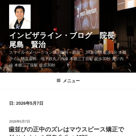
コ
ン
テ
ン
ツ
インビザライン・ブログ 院長
へ
尾島 賢治
ス
スマイルイノベーション矯正歯科・新宿 JR新宿駅 徒歩1分 本郷
キ
さくら矯正歯科 地下鉄丸ノ内線 本郷三丁目駅 徒歩30秒 丸ノ内
ッ
線 本郷三丁目駅 徒歩30秒
プ
メニュー
日: 2026年5月7日
投
2026年5月7日
稿
歯並びの正中のズレはマウスピース矯正で
日: