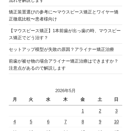
流れを解説します
矯正装置選びの参考に〜マウスピース矯正とワイヤー矯
正徹底比較〜患者様向け
【マウスピース矯正】1本前歯が出っ歯の時、マウスピー
ス矯正でどう治す？
セットアップ模型が失敗の原因？アライナー矯正治療
前歯が被せ物の場合アライナー矯正治療はできますか？
注意点があるので解説します
2026年5月
月
火
水
木
金
土
日
1
2
3
4
5
6
7
8
9
10