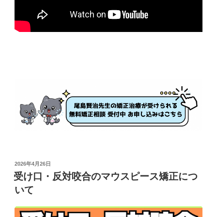
投
2026年4月26日
稿
受け口・反対咬合のマウスピース矯正につ
日:
いて