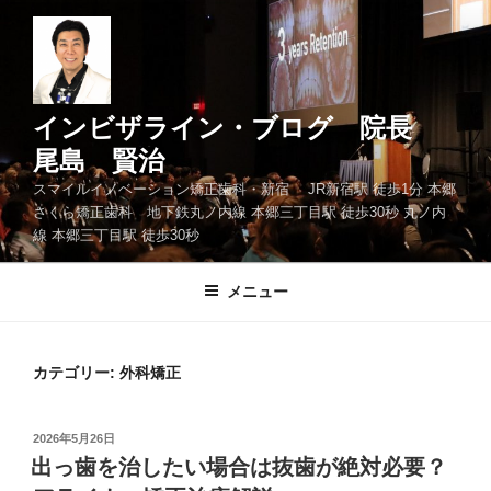
コ
ン
テ
ン
ツ
インビザライン・ブログ 院長
へ
尾島 賢治
ス
スマイルイノベーション矯正歯科・新宿 JR新宿駅 徒歩1分 本郷
キ
さくら矯正歯科 地下鉄丸ノ内線 本郷三丁目駅 徒歩30秒 丸ノ内
ッ
線 本郷三丁目駅 徒歩30秒
プ
メニュー
カテゴリー: 外科矯正
投
2026年5月26日
稿
出っ歯を治したい場合は抜歯が絶対必要？
日: