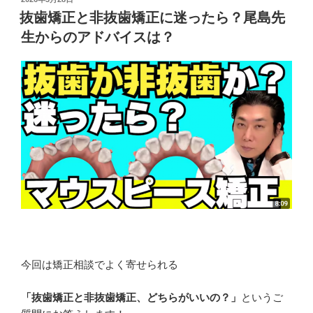
稿
抜歯矯正と非抜歯矯正に迷ったら？尾島先
日:
生からのアドバイスは？
今回は矯正相談でよく寄せられる
「抜歯矯正と非抜歯矯正、どちらがいいの？」
というご