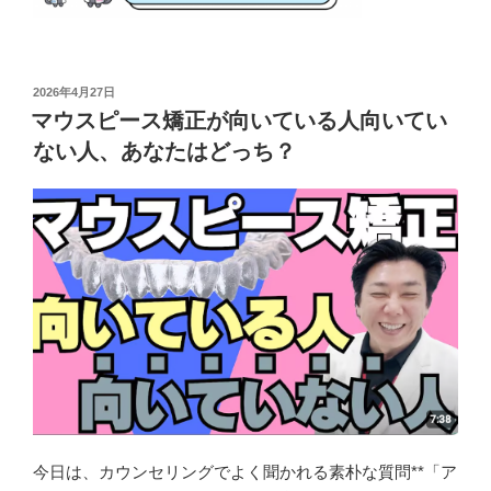
投
2026年4月27日
稿
マウスピース矯正が向いている人向いてい
日:
ない人、あなたはどっち？
今日は、カウンセリングでよく聞かれる素朴な質問**「ア