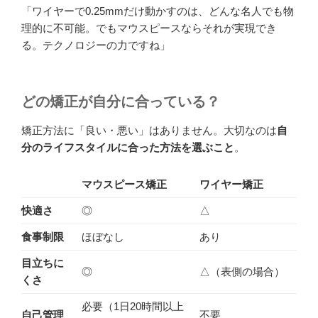
「ワイヤーで0.25mmだけ動かすのは、どんな名人でも物
理的に不可能。でもマウスピースならそれが実現でき
る。テクノロジーの力ですね」
どの矯正が自分に合っている？
矯正方法に「良い・悪い」はありません。大切なのは
自
分のライフスタイルに合った方法を選ぶこと
。
マウスピース矯正
ワイヤー矯正
快適さ
◎
△
食事制限
ほぼなし
あり
目立ちに
◎
△（表側の場合）
くさ
必要（1日20時間以上
自己管理
不要