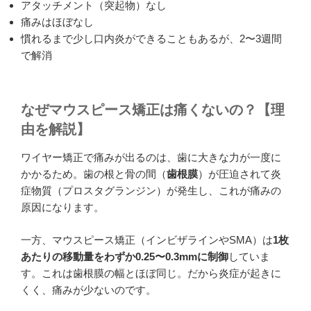
アタッチメント（突起物）なし
痛みはほぼなし
慣れるまで少し口内炎ができることもあるが、2〜3週間
で解消
なぜマウスピース矯正は痛くないの？【理
由を解説】
ワイヤー矯正で痛みが出るのは、歯に大きな力が一度に
かかるため。歯の根と骨の間（
歯根膜
）が圧迫されて炎
症物質（プロスタグランジン）が発生し、これが痛みの
原因になります。
一方、マウスピース矯正（インビザラインやSMA）は
1枚
あたりの移動量をわずか0.25〜0.3mmに制御
していま
す。これは歯根膜の幅とほぼ同じ。だから炎症が起きに
くく、痛みが少ないのです。