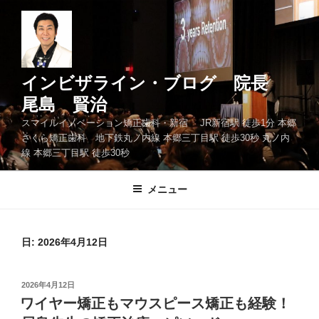
コ
ン
テ
ン
ツ
インビザライン・ブログ 院長
へ
尾島 賢治
ス
スマイルイノベーション矯正歯科・新宿 JR新宿駅 徒歩1分 本郷
キ
さくら矯正歯科 地下鉄丸ノ内線 本郷三丁目駅 徒歩30秒 丸ノ内
ッ
線 本郷三丁目駅 徒歩30秒
プ
メニュー
日: 2026年4月12日
投
2026年4月12日
稿
ワイヤー矯正もマウスピース矯正も経験！
日: