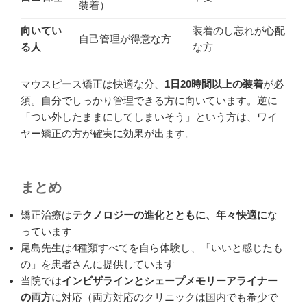
装着）
向いてい
装着のし忘れが心配
自己管理が得意な方
る人
な方
マウスピース矯正は快適な分、
1日20時間以上の装着
が必
須。自分でしっかり管理できる方に向いています。逆に
「つい外したままにしてしまいそう」という方は、ワイ
ヤー矯正の方が確実に効果が出ます。
まとめ
矯正治療は
テクノロジーの進化とともに、年々快適に
な
っています
尾島先生は4種類すべてを自ら体験し、「いいと感じたも
の」を患者さんに提供しています
当院では
インビザラインとシェープメモリーアライナー
の両方
に対応（両方対応のクリニックは国内でも希少で