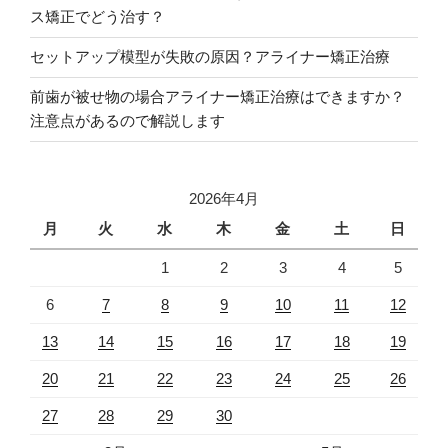
ス矯正でどう治す？
セットアップ模型が失敗の原因？アライナー矯正治療
前歯が被せ物の場合アライナー矯正治療はできますか？
注意点があるので解説します
2026年4月
月
火
水
木
金
土
日
1
2
3
4
5
6
7
8
9
10
11
12
13
14
15
16
17
18
19
20
21
22
23
24
25
26
27
28
29
30