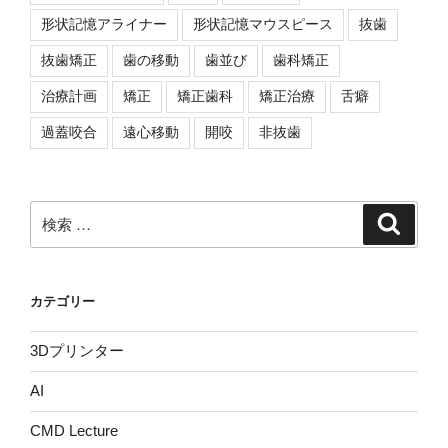
形状記憶アライナー
形状記憶マウスピース
抜歯
抜歯矯正
歯の移動
歯並び
歯科矯正
治療計画
矯正
矯正歯科
矯正治療
舌癖
過蓋咬合
遠心移動
開咬
非抜歯
検
検
索
索:
カテゴリー
3Dプリンター
AI
CMD Lecture