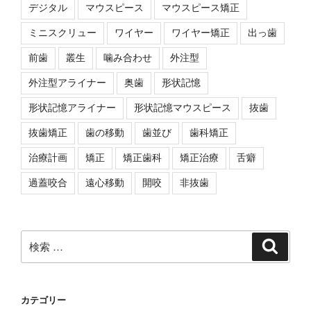
デジタル
マウスピース
マウスピース矯正
ミニスクリュー
ワイヤー
ワイヤー矯正
出っ歯
前歯
叢生
噛み合わせ
外注型
外注型アライナー
奥歯
形状記憶
形状記憶アライナー
形状記憶マウスピース
抜歯
抜歯矯正
歯の移動
歯並び
歯科矯正
治療計画
矯正
矯正歯科
矯正治療
舌癖
過蓋咬合
遠心移動
開咬
非抜歯
検
検
索
索:
カテゴリー