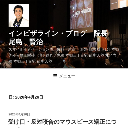
コ
ン
テ
ン
ツ
インビザライン・ブログ 院長
へ
尾島 賢治
ス
スマイルイノベーション矯正歯科・新宿 JR新宿駅 徒歩1分 本郷
キ
さくら矯正歯科 地下鉄丸ノ内線 本郷三丁目駅 徒歩30秒 丸ノ内
ッ
線 本郷三丁目駅 徒歩30秒
プ
メニュー
日: 2026年4月26日
投
2026年4月26日
稿
受け口・反対咬合のマウスピース矯正につ
日: