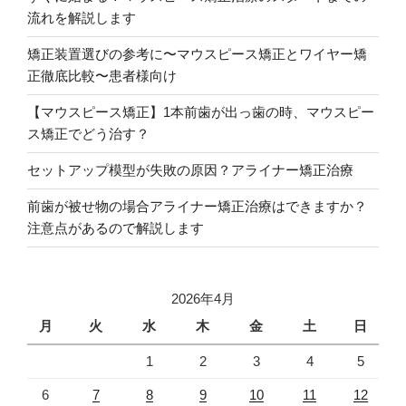
流れを解説します
矯正装置選びの参考に〜マウスピース矯正とワイヤー矯
正徹底比較〜患者様向け
【マウスピース矯正】1本前歯が出っ歯の時、マウスピー
ス矯正でどう治す？
セットアップ模型が失敗の原因？アライナー矯正治療
前歯が被せ物の場合アライナー矯正治療はできますか？
注意点があるので解説します
2026年4月
月
火
水
木
金
土
日
1
2
3
4
5
6
7
8
9
10
11
12