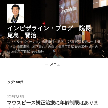
コ
ン
テ
ン
ツ
インビザライン・ブログ 院長
へ
尾島 賢治
ス
スマイルイノベーション矯正歯科・新宿 JR新宿駅 徒歩1分 本郷
キ
さくら矯正歯科 地下鉄丸ノ内線 本郷三丁目駅 徒歩30秒 丸ノ内
ッ
線 本郷三丁目駅 徒歩30秒
プ
メニュー
タグ: 50代
投
2025年6月1日
稿
マウスピース矯正治療に年齢制限はありま
日: