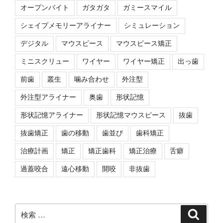
オープンバイト
ガタガタ
ガミースマイル
シェイプメモリーアライナー
シミュレーション
デジタル
マウスピース
マウスピース矯正
ミニスクリュー
ワイヤー
ワイヤー矯正
出っ歯
前歯
叢生
噛み合わせ
外注型
外注型アライナー
奥歯
形状記憶
形状記憶アライナー
形状記憶マウスピース
抜歯
抜歯矯正
歯の移動
歯並び
歯科矯正
治療計画
矯正
矯正歯科
矯正治療
舌癖
過蓋咬合
遠心移動
開咬
非抜歯
検
検
索
索: